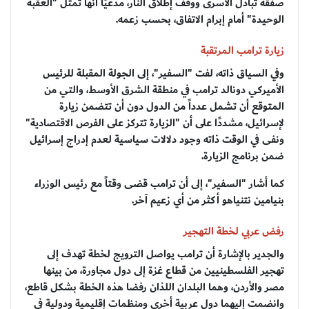
صفقة تبادل الأسرى ووقف إطلاق النار، مدعيًا أنها تمثل "العقبة
الوحيدة" أمام إبرام الاتفاق، بحسب زعمه.
زيارة ترامب المرتقبة
وفي السياق ذاته، لفت "السفير"، إلى الجولة المقبلة للرئيس
الأميركي دونالد ترامب في منطقة الشرق الأوسط، والتي من
المتوقع أن تشمل عدداً من الدول دون أن تتضمن زيارة
لإسرائيل، مشددًا على أن "الزيارة تتركز على الفرص الاقتصادية"
ونفى في الوقت ذاته وجود دلالات سياسية لعدم إدراج إسرائيل
ضمن برنامج الزيارة.
كما أشار "السفير"، إلى أن ترامب قضى وقتاً مع رئيس الوزراء
بنيامين نتنياهو أكثر من أي زعيم آخر.
رفض عربي لخطة التهجير
والجدير بالإشارة أن ترامب يواصل الترويج لخطة تهدف إلى
تهجير الفلسطينيين من قطاع غزة إلى دول مجاورة، من بينها
مصر والأردن، وهما البلدان اللذان رفضا هذه الخطة بشكل قاطع،
وانضمت إليهما دول عربية أخرى ومنظمات إقليمية ودولية في