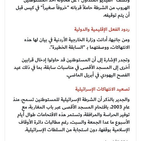
وكشف "الفيديو المتداول"، عن محاولة أحد المستوطنين
الهروب من الشرطة حاملاً قربانه "خروفاً صغيراً" في كيس قبل
أن يتم توقيفه.
ردود الفعل الإقليمية والدولية
ومن جانبها، أدانت وزارة الخارجية الأردنية في بيان لها هذه
الانتهاكات، ووصفتهما بـ "السابقة الخطيرة".
وتجدر الإشارة إلى أن المستوطنين قد حاولوا إدخال قرابين
أخرى إلى المسجد الأقصى في مناسبات سابقة، بما في ذلك عيد
الفصح اليهودي في أبريل الماضي.
تصعيد الانتهاكات الإسرائيلية
والجدير بالذكر أن الشرطة الإسرائيلية للمستوطنين تسمح، منذ
عام 2003، باقتحام المسجد الأقصى عبر باب المغاربة، مع
توفير الحراسة والمرافقة، وتستمر هذه الاقتحامات طوال أيام
الأسبوع ما عدا الجمعة والسبت، رغم مطالبات دائرة الأوقاف
الإسلامية بوقفها، دون استجابة من السلطات الإسرائيلية.