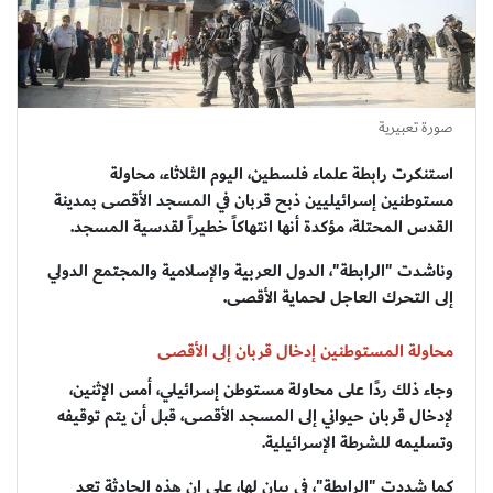
صورة تعبيرية
استنكرت رابطة علماء فلسطين، اليوم الثلاثاء، محاولة
مستوطنين إسرائيليين ذبح قربان في المسجد الأقصى بمدينة
القدس المحتلة، مؤكدة أنها انتهاكاً خطيراً لقدسية المسجد.
وناشدت "الرابطة"، الدول العربية والإسلامية والمجتمع الدولي
إلى التحرك العاجل لحماية الأقصى.
محاولة المستوطنين إدخال قربان إلى الأقصى
وجاء ذلك ردًا على محاولة مستوطن إسرائيلي، أمس الإثنين،
لإدخال قربان حيواني إلى المسجد الأقصى، قبل أن يتم توقيفه
وتسليمه للشرطة الإسرائيلية.
كما شددت "الرابطة"، في بيان لها، على إن هذه الحادثة تعد