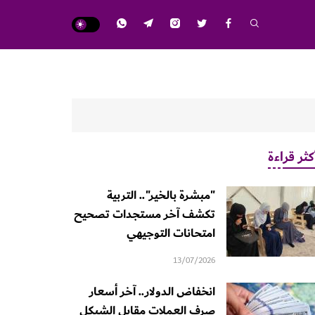
كثر قراءة
"مبشرة بالخير".. التربية
تكشف آخر مستجدات تصحيح
امتحانات التوجيهي
13/07/2026
انخفاض الدولار.. آخر أسعار
صرف العملات مقابل الشيكل