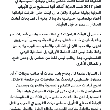
الحقيقة أنه عندما قامت حماس بإعلان وثيقتها السياسية في
العام 2017 ظنت الحركة آنذاك أنها تستطيع طرق الأبواب
الدولية بوثيقة صغيرة، ولكن ما إن لبثت حتى اقترفت قياداتها
أخطاء دبلوماسية وسياسية ولربما تاريخية في تصريحات أعادت
الحركة إلى عصر ما قبل الوثيقة.
حماس في الوقت الراهن تحتاج لقائد مجدد، وليس شعارات غير
واقعية، فزمن خالد مشعل، وخليل الحية، وموسى أبو مرزوق
انتهى، والتجديد الآن في الخطاب والأسلوب مطلوب، ولا بد من
وقفة جادة ليس فقط للملمة الأوراق؛ بل لمخاطبة الوعي
الفلسطيني، وهذا يطلب ليس فقط من حماس بل وحتى فتح،
والفصائل الأخرى.
في السابق عندما كان يخرج ياسر عرفات أو صائب عريقات أو أي
مسؤول فلسطيني ليتحدث عن مفاوضات مع حكومة الاحتلال
تخرج قيادات حماس للتهكم والسخرية والتخوين، ويسمون
المفاوضين بالمفرطين، حتى أتى هؤلاء المفرطين بنواة دولة
فلسطينية، لكن ماذا فعلت حماس طوال 600 من المفاوضات؟،
الإجابة لا تحتاج للتأويل، حماس تركت الغزيين في الحرب والقتل
والجوع والإبادة، وتركت اللصوص وقطاع الطرق والتجار ينهشون