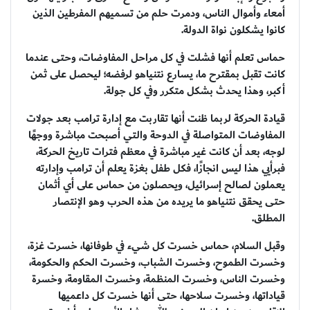
أمعاء وأموال الناس، ودمرت حلم من تسميهم المفرطين الذين
كانوا يشكلون نواة الدولة.
حماس تعلم أنها فشلت في كل مراحل المفاوضات، وحتى عندما
كانت تقبل بمقترح ما، يسارع نتنياهو لرفضه؛ ليحصل على ثمن
أكبر، وهذا يحدث بشكل متكرر وفي كل جولة.
قيادة الحركة لربما ظنت أنها تقاربت مع إدارة ترامب بعد جولات
المفاوضات المتواصلة في الدوحة والتي أصبحت مباشرة ووجهًا
لوجه، بعد أن كانت غير مباشرة في معظم فترات تاريخ الحركة،
فبرأيي هذا ليس انجازًا، فكل طفل بغزة يعلم أن ترامب وإدارته
يعملون لصالح إسرائيل، ويحصلون من حماس على أي أثمان
حتى يحقق نتنياهو ما يريده من هذه الحرب وهو الإنتصار
المطلق.
وقبل السلام، حماس خسرت كل شيء في طوفانها، خسرت غزة،
وخسرت الطموح، وخسرت الشباب، وخسرت الحكم والحكومة،
وخسرت الناس، وخسرت المنظمة، وخسرت المقاومة، وخسرة
قياداتها، وخسرت سلاحها، حتى أنها خسرت كل داعميها