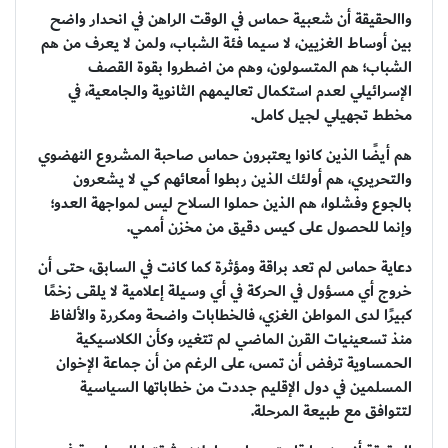
واالحقيقة أن شعبية حماس في الوقت الراهن في انحدار واضح
بين أوساط الغزيين، لا سيما فئة الشباب، ولمن لا يعرف من هم
الشباب؛ هم المتسولون، وهم من اضطروا بقوة القصف
الإسرائيلي لعدم استكمال تعاليمهم الثانوية والجامعية، في
مخطط تجهيلي لجيل كامل.
هم أيضًا الذين كانوا يعتبرون حماس صاحبة المشروع النهضوي
والتحريري، هم أولئك الذين ربطوا أمعائهم كي لا يشعرون
بالجوع وفشلوا، هم الذين حملوا السلاح ليس لمواجهة العدو؛
وإنما للحصول على كيس دقيق من مخزن أممي.
دعاية حماس لم تعد براقة ومؤثرة كما كانت في السابق، حتى أن
خروج أي مسؤول في الحركة في أي وسيلة إعلامية لا يلقى زخمًا
كبيرًا لدى المواطن الغزي، فالخطابات واضحة ومكررة والألفاظ
منذ تسعينيات القرن الماضي لم تتغير، وكأن الكلاسيكية
الحمساوية ترفض أن تمس، على الرغم من أن جماعة الإخوان
المسلمين في دول الإقليم جددت من خطاباتها السياسية
لتتوافق مع طبيعة المرحلة.