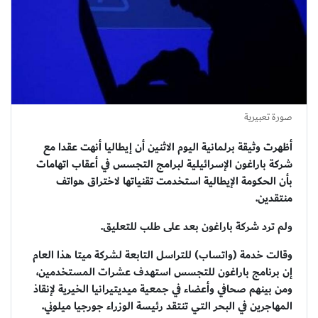
صورة تعبيرية
أظهرت وثيقة برلمانية اليوم الاثنين أن إيطاليا أنهت عقدا مع
شركة باراغون الإسرائيلية لبرامج التجسس في أعقاب اتهامات
بأن الحكومة الإيطالية استخدمت تقنياتها لاختراق هواتف
منتقدين.
ولم ترد شركة باراغون بعد على طلب للتعليق.
وقالت خدمة (واتساب) للتراسل التابعة لشركة ميتا هذا العام
إن برنامج باراغون للتجسس استهدف عشرات المستخدمين،
ومن بينهم صحافي وأعضاء في جمعية ميديتيرانيا الخيرية لإنقاذ
المهاجرين في البحر التي تنتقد رئيسة الوزراء جورجيا ميلوني.