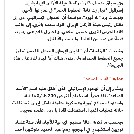
وفي سياق متصل، ذكرت رئاسة هيئة الأركان الإيرانية، إن
إسرائيل "تجاوزت كافة الخطوط الحمر" في عدوانها الأخير،
وتوعدت برد "بلا قيود"، موضحة أن العدوان الإسرائيلي أدى إلى
مقتل رئيس هيئة الأركان الإيراني اللواء محمد باقري، إلى جانب
قائد الحرس الثوري حسين سلامي، والجنرال غلام علي رشيد،
فضلًا عن عدد من العلماء والنساء والأطفال.
وشددت "الرئاسة"، أن "الكيان الإرهابي المحتل للقدس تجاوز
جميع الخطوط الحمراء، ولن تكون هناك أية قيود للرد على هذه
الجريمة".
عملية "الأسد الصاعد"
ويشار إلى أن الهجوم الإسرائيلي الذي أطلق عليه اسم "الأسد
الصاعد"، نفذ فجراً باستخدام أكثر من 200 طائرة مقاتلة،
واستهدف مواقع نووية وعسكرية متفرقة داخل إيران، كما نفذت
خلاله عمليات اغتيال استهدفت قادة بارزين وعلماء نوويين.
وبحسب ما ذكرته وكالة تسنيم الإيرانية للأنباء، فأن ستة علماء
نوويين استشهدوا في الهجوم، وهم: عبد الحميد منوشهر، أحمد