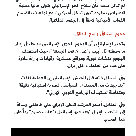
لم تذكر اسمه، فأن سلاح الجو الإسرائيلي يتولى حالياً عملية
الاعتراض بمفرده "دون تدخل أميركي"، مع توقعات بانضمام
القوات الأميركية لاحقاً إلى الجهود الدفاعية.
هجوم استباقي واسع النطاق
وتجدر الإشارة إلى أن الهجوم الجوي الإسرائيلي قد جاء في إطار
ما وصفته تل أبيب بـ"عدوان فجر الجمعة"، حيث استهدف
الهجوم منشآت نووية، ومواقع عسكرية، وقيادات بارزة، علاوة
على عدد من العلماء داخل إيران.
وفي السياق ذاته، قال الجيش الإسرائيلي إن العملية نفذت
"بتوجيهات من المستوى السياسي كضربة استباقية دقيقة
ومتكاملة تستهدف البرنامج النووي الإيراني".
وفي المقابل، أصدر المرشد الأعلى الإيراني علي خامنئي رسالة
إلى الشعب الإيراني توعد فيها إسرائيل بـ"عقاب صارم" رداً على
هذا الهجوم.