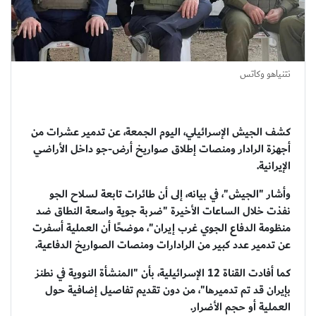
نتنياهو وكاتس
كشف الجيش الإسرائيلي، اليوم الجمعة، عن تدمير عشرات من
أجهزة الرادار ومنصات إطلاق صواريخ أرض-جو داخل الأراضي
الإيرانية.
وأشار "الجيش"، في بيانه، إلى أن طائرات تابعة لسلاح الجو
نفذت خلال الساعات الأخيرة "ضربة جوية واسعة النطاق ضد
منظومة الدفاع الجوي غرب إيران"، موضحًا أن العملية أسفرت
عن تدمير عدد كبير من الرادارات ومنصات الصواريخ الدفاعية.
كما أفادت القناة 12 الإسرائيلية، بأن "المنشأة النووية في نطنز
بإيران قد تم تدميرها"، من دون تقديم تفاصيل إضافية حول
العملية أو حجم الأضرار.