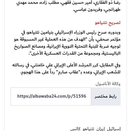
رضا ذو الفقاري، أمير حسين فقهي، مطلب زاده، محمد مهدي
طهرانجي، وفريدون عباسي.
تصريح نتنياهو
وبدوره، صرح رئيس الوزراء الإسرائيلي بنيامين نتنياهو، في
مؤتمر صحفي، بأن "الهدف من هذه العملية غير المسبوقة هو
توجيه ضربة للبنية التحتية النووية الإيرانية، ومصانع الصواريخ
الباليستية، ومجموعة من القدرات العسكرية الأخرى".
وفي المقابل، كرر المرشد الأعلى الإيراني علي خامنئي، في رسالته
للشعب الإيراني، وعده بـ"عقاب صارم" رداً على هذا الهجوم.
وكالة الأناضول
رابط مختصر
إسرائيل
إيران
نتنياهو
كاتس