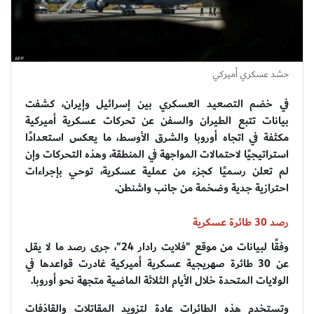
حشد عسكري أميركي
في خضم التصعيد العسكري بين إسرائيل وإيران، كشفت
بيانات تتبع الطيران والسفن عن تحركات عسكرية أميركية
مكثفة في اتجاه أوروبا والشرق الأوسط، ما يعكس استعدادًا
استراتيجيًا لاحتمالات المواجهة في المنطقة، وهذه التحركات وإن
لم تعلن رسميًا كجزء من عملية عسكرية، توحي بإجراءات
احترازية جدية وضخمة من جانب واشنطن.
رصد 30 طائرة عسكرية
وفقًا لبيانات من موقع "فلايت رادار 24"، جرى رصد ما لا يقل
عن 30 طائرة صهريجية عسكرية أميركية غادرت قواعدها في
الولايات المتحدة خلال الأيام الثلاثة الماضية متجهة نحو أوروبا.
وتستخدم هذه الطائرات عادة لتزويد المقاتلات والقاذفات