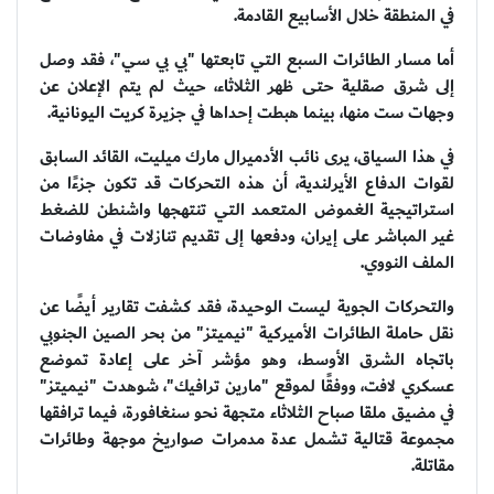
في المنطقة خلال الأسابيع القادمة.
أما مسار الطائرات السبع التي تابعتها "بي بي سي"، فقد وصل
إلى شرق صقلية حتى ظهر الثلاثاء، حيث لم يتم الإعلان عن
وجهات ست منها، بينما هبطت إحداها في جزيرة كريت اليونانية.
في هذا السياق، يرى نائب الأدميرال مارك ميليت، القائد السابق
لقوات الدفاع الأيرلندية، أن هذه التحركات قد تكون جزءًا من
استراتيجية الغموض المتعمد التي تنتهجها واشنطن للضغط
غير المباشر على إيران، ودفعها إلى تقديم تنازلات في مفاوضات
الملف النووي.
والتحركات الجوية ليست الوحيدة، فقد كشفت تقارير أيضًا عن
نقل حاملة الطائرات الأميركية "نيميتز" من بحر الصين الجنوبي
باتجاه الشرق الأوسط، وهو مؤشر آخر على إعادة تموضع
عسكري لافت، ووفقًا لموقع "مارين ترافيك"، شوهدت "نيميتز"
في مضيق ملقا صباح الثلاثاء متجهة نحو سنغافورة، فيما ترافقها
مجموعة قتالية تشمل عدة مدمرات صواريخ موجهة وطائرات
مقاتلة.