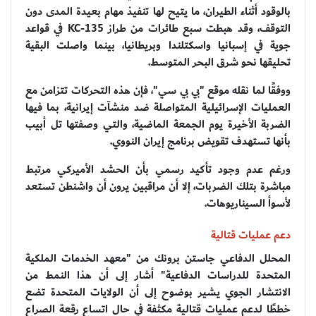
بالوقود أثناء الطيران، ما يتيح لها تنفيذ مهام بعيدة المدى دون
التوقف، وقد هبطت سبع طائرات من طراز KC-135 في قواعد
جوية في إسبانيا واسكتلندا وبريطانيا، بينما واصلت البقية
تحليقها نحو شرق البحر المتوسط.
ووفقًا لما نقله موقع "بي بي سي"، فإن هذه التحركات تتزامن مع
العمليات الإسرائيلية المتواصلة ضد منشآت إيرانية، بما فيها
الضربة الأخيرة يوم الجمعة الماضية، والتي وصفتها تل أبيب
بأنها تستهدف تقويض برنامج إيران النووي.
ورغم عدم وجود تأكيد رسمي بأن الحشد الأميركي مرتبط
مباشرة بتلك الضربات، إلا أن مراقبين يرون أن واشنطن تستعد
لأسوأ السيناريوهات.
دعم عمليات قتالية
المحلل الدفاعي جاستن برونك من "معهد الخدمات الملكية
المتحدة للدراسات الدفاعية" أشار إلى أن هذا النمط من
الانتشار الجوي يشير بوضوح إلى أن الولايات المتحدة تضع
خططًا لدعم عمليات قتالية مكثفة في حال اتساع رقعة الصراع