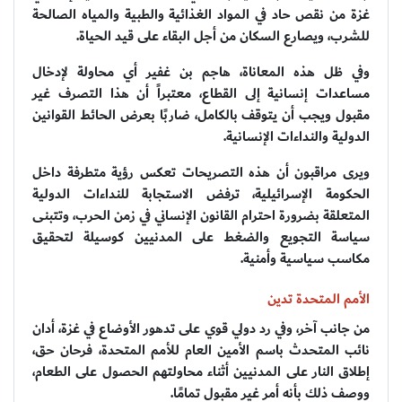
غزة من نقص حاد في المواد الغذائية والطبية والمياه الصالحة
للشرب، ويصارع السكان من أجل البقاء على قيد الحياة.
وفي ظل هذه المعاناة، هاجم بن غفير أي محاولة لإدخال
مساعدات إنسانية إلى القطاع، معتبراً أن هذا التصرف غير
مقبول ويجب أن يتوقف بالكامل، ضاربًا بعرض الحائط القوانين
الدولية والنداءات الإنسانية.
ويرى مراقبون أن هذه التصريحات تعكس رؤية متطرفة داخل
الحكومة الإسرائيلية، ترفض الاستجابة للنداءات الدولية
المتعلقة بضرورة احترام القانون الإنساني في زمن الحرب، وتتبنى
سياسة التجويع والضغط على المدنيين كوسيلة لتحقيق
مكاسب سياسية وأمنية.
الأمم المتحدة تدين
من جانب آخر، وفي رد دولي قوي على تدهور الأوضاع في غزة، أدان
نائب المتحدث باسم الأمين العام للأمم المتحدة، فرحان حق،
إطلاق النار على المدنيين أثناء محاولتهم الحصول على الطعام،
ووصف ذلك بأنه أمر غير مقبول تمامًا.