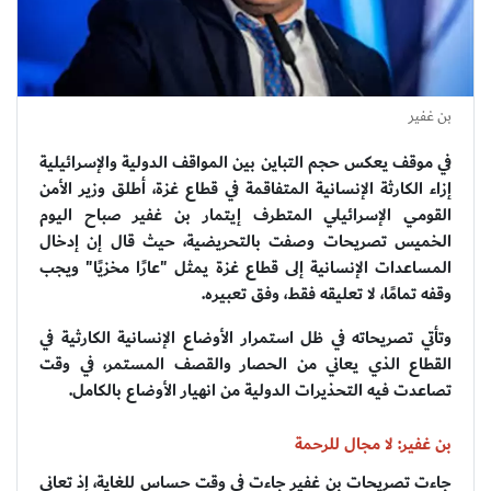
بن غفير
في موقف يعكس حجم التباين بين المواقف الدولية والإسرائيلية
إزاء الكارثة الإنسانية المتفاقمة في قطاع غزة، أطلق وزير الأمن
القومي الإسرائيلي المتطرف إيتمار بن غفير صباح اليوم
الخميس تصريحات وصفت بالتحريضية، حيث قال إن إدخال
المساعدات الإنسانية إلى قطاع غزة يمثل "عارًا مخزيًا" ويجب
وقفه تمامًا، لا تعليقه فقط، وفق تعبيره.
وتأتي تصريحاته في ظل استمرار الأوضاع الإنسانية الكارثية في
القطاع الذي يعاني من الحصار والقصف المستمر، في وقت
تصاعدت فيه التحذيرات الدولية من انهيار الأوضاع بالكامل.
بن غفير: لا مجال للرحمة
جاءت تصريحات بن غفير جاءت في وقت حساس للغاية، إذ تعاني