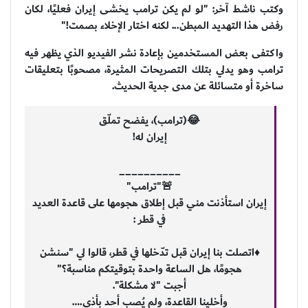
وكتب ناشط آخر: "لو لم يكن ترامب يخشى إيران فعليًا، لكان
رفض هذا التهديد المبطن... لكنه اختار الإخلاء بصمت!"
واكتفى بعض المستخدمين بإعادة نشر الفيديو الذي يظهر فيه
ترامب وهو يدلي بتلك التصريحات المثيرة، مصحوبًا بتعليقات
ساخرة أو متسائلة عن مدى جدية الحديث.
😂(ترامب)، يفضح تملّق
إيران له!
__________
🚨"ترامب"
إيران استأذنت مني قبل إطلاق هجومها على قاعدة العديد
في قطر :
♦️اتصلت بنا إيران قبل تدّخلها في قطر، قالوا لي "سنشن
هجومًا، هل الساعة واحدة بتوقيتكم مناسبة؟"
أجبت "لا مشكلة".
وأخلينا القاعدة، ولم يُصب أحد بأذى.…