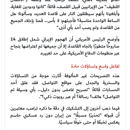
اللطيف" من الإيرانيين قبيل القصف، قائلاً: "كانوا ودودين للغاية،
وأبلغونا بأنهم سيطلقون النار على قاعدة العديد، وسألونا: هل
الساعة الواحدة مناسبة؟ فأجبتهم: لا بأس... قمنا بإخلاء الجميع
من القاعدة، ولم يصب أحد بأي أذى."
وأوضح الرئيس الأمريكي أن الهجوم الإيراني شمل إطلاق 14
صاروخًا متطورًا باتجاه القاعدة، إلا أن جميعها تم اعتراضها بنجاح
عبر منظومات الدفاع الأمريكية، على حد تعبيره.
تفاعل واسع وتساؤلات حادة
هذه التصريحات غير المألوفة أثارت موجة من التساؤلات
والسخرية والجدل على مواقع التواصل، فقد علق أحد
الحسابات قائلاً: "تصريح غامض بدون دليل... بأي وسيلة تم
التواصل؟ هاتف؟ رسالة؟ أم عبر روبوت ذكي؟".
فيما ذهب آخرون إلى التشكيك في دقة ما ذكره ترامب، معتبرين
أن قبوله "تحذيرًا مسبقًا" من إيران دون رد عسكري حاسم
يعكس تخبطًا أو حتى خوفًا سياسيًا.