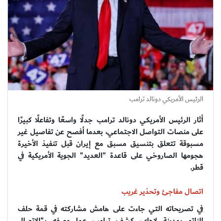
الرئيس الأمريكي دونالد ترامب
أثار الرئيس الأمريكي دونالد ترامب جدلًا واسعًا وتفاعلًا كبيرًا
على منصات التواصل الاجتماعي، بعدما أفصح عن تفاصيل غير
مسبوقة تتعلق بتنسيق مسبق مع إيران قبل تنفيذ الأخيرة
هجومها الصاروخي على قاعدة "العديد" الجوية الأمريكية في
قطر.
اتصال مفاجئ وتحذير غريب
في تصريحاته التي جاءت على هامش مشاركته في قمة حلف
الناتو بمدينة لاهاي، كشف ترامب عما وصفه بـ"الاتصال