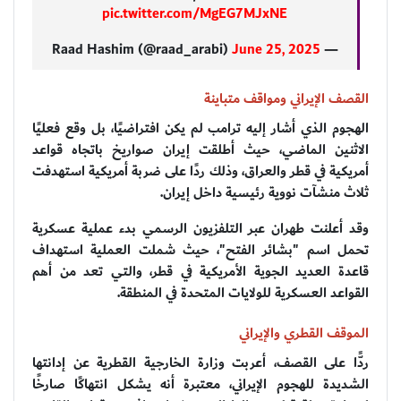
pic.twitter.com/MgEG7MJxNE
June 25, 2025
— Raad Hashim (@raad_arabi)
القصف الإيراني ومواقف متباينة
الهجوم الذي أشار إليه ترامب لم يكن افتراضيًا، بل وقع فعليًا
الاثنين الماضي، حيث أطلقت إيران صواريخ باتجاه قواعد
أمريكية في قطر والعراق، وذلك ردًا على ضربة أمريكية استهدفت
ثلاث منشآت نووية رئيسية داخل إيران.
وقد أعلنت طهران عبر التلفزيون الرسمي بدء عملية عسكرية
تحمل اسم "بشائر الفتح"، حيث شملت العملية استهداف
قاعدة العديد الجوية الأمريكية في قطر، والتي تعد من أهم
القواعد العسكرية للولايات المتحدة في المنطقة.
الموقف القطري والإيراني
ردًّا على القصف، أعربت وزارة الخارجية القطرية عن إدانتها
الشديدة للهجوم الإيراني، معتبرة أنه يشكل انتهاكًا صارخًا