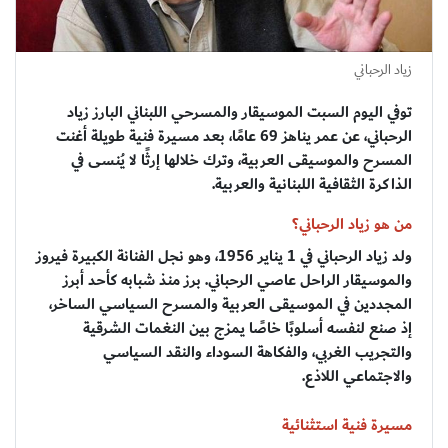
زياد الرحباني
توفي اليوم السبت الموسيقار والمسرحي اللبناني البارز زياد
الرحباني، عن عمر يناهز 69 عامًا، بعد مسيرة فنية طويلة أغنت
المسرح والموسيقى العربية، وترك خلالها إرثًا لا يُنسى في
الذاكرة الثقافية اللبنانية والعربية.
من هو زياد الرحباني؟
ولد زياد الرحباني في 1 يناير 1956، وهو نجل الفنانة الكبيرة فيروز
والموسيقار الراحل عاصي الرحباني. برز منذ شبابه كأحد أبرز
المجددين في الموسيقى العربية والمسرح السياسي الساخر،
إذ صنع لنفسه أسلوبًا خاصًا يمزج بين النغمات الشرقية
والتجريب الغربي، والفكاهة السوداء والنقد السياسي
والاجتماعي اللاذع.
مسيرة فنية استثنائية