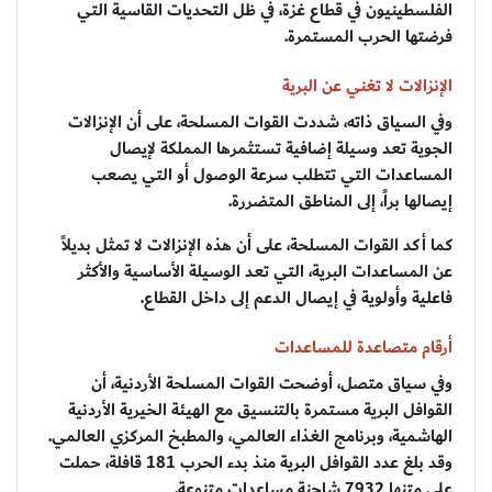
الفلسطينيون في قطاع غزة، في ظل التحديات القاسية التي
فرضتها الحرب المستمرة.
الإنزالات لا تغني عن البرية
وفي السياق ذاته، شددت القوات المسلحة، على أن الإنزالات
الجوية تعد وسيلة إضافية تستثمرها المملكة لإيصال
المساعدات التي تتطلب سرعة الوصول أو التي يصعب
إيصالها براً، إلى المناطق المتضررة.
كما أكد القوات المسلحة، على أن هذه الإنزالات لا تمثل بديلاً
عن المساعدات البرية، التي تعد الوسيلة الأساسية والأكثر
فاعلية وأولوية في إيصال الدعم إلى داخل القطاع.
أرقام متصاعدة للمساعدات
وفي سياق متصل، أوضحت القوات المسلحة الأردنية، أن
القوافل البرية مستمرة بالتنسيق مع الهيئة الخيرية الأردنية
الهاشمية، وبرنامج الغذاء العالمي، والمطبخ المركزي العالمي.
وقد بلغ عدد القوافل البرية منذ بدء الحرب 181 قافلة، حملت
على متنها 7932 شاحنة مساعدات متنوعة.