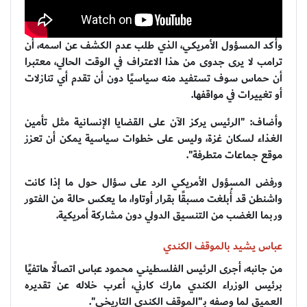
وأكد المسؤول الأمريكي، الذي طلب عدم الكشف عن اسمه، أن
ترامب لا يرى جدوى من هذا الاعتراف في الوقت الحالي، معتبرا
أن حماس سوف تستفيد منه سياسيًا دون أن تقدم أي تنازلات
أو تغييرات في مواقفها.
وأضاف: "الرئيس يركز الآن على القضايا الإنسانية مثل تأمين
الغذاء لسكان غزة، وليس على خطوات سياسية يمكن أن تعزز
موقع جماعات متطرفة".
ورفض المسؤول الأمريكي الرد على سؤال حول ما إذا كانت
واشنطن قد أُبلغت مسبقًا بقرار أوتاوا، ما يعكس حالة من الفتور
وربما الغضب من التنسيق الدولي دون مشاركة أمريكية.
عباس يشيد بالموقف الكندي
من جانبه، أجرى الرئيس الفلسطيني محمود عباس اتصالًا هاتفيًا
برئيس الوزراء الكندي مارك كارني، أعرب خلاله عن تقديره
العميق لما وصفه بـ"الموقف الكندي التاريخي".