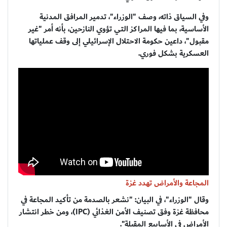
وفي السياق ذاته، وصف "الوزراء"، تدمير المرافق المدنية
الأساسية، بما فيها المراكز التي تؤوي النازحين، بأنه أمر "غير
مقبول"، داعين حكومة الاحتلال الإسرائيلي إلى وقف عملياتها
العسكرية بشكل فوري.
المجاعة والأمراض تهدد غزة
وقال "الوزراء"، في البيان: "نشعر بالصدمة من تأكيد المجاعة في
محافظة غزة وفق تصنيف الأمن الغذائي (IPC)، ومن خطر انتشار
الأمراض في الأسابيع المقبلة".