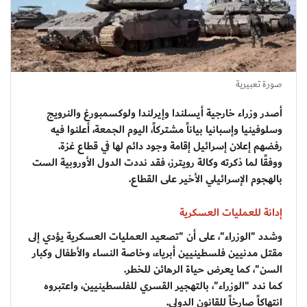
صورة تعبيرية
أصدر وزراء خارجية أيسلندا وإيرلندا ولوكسمبورغ والنرويج
وسلوفينيا وإسبانيا بياناً مشتركاً، اليوم الجمعة، أعلنوا فيه
رفضهم إعلان إسرائيل إقامة وجود دائم لها في قطاع غزة.
ووفقًا لما ذكرته وكالة رويترز، فقد نددت الدول الأوروبية الست
بالهجوم الإسرائيلي الأخير على القطاع.
إدانة للعمليات العسكرية
وشدد "الوزراء"، على أن "تصعيد العمليات العسكرية يؤدي إلى
مقتل مدنيين فلسطينيين أبرياء، وخاصة النساء والأطفال وكبار
السن"، كما يعرض حياة الرهائن للخطر.
كما ندد "الوزراء"، بالتهجير القسري للفلسطينيين، واعتبروه
انتهاكاً صارخاً للقانون الدولي.