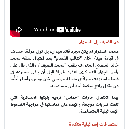
من الضيف إلى السنوار
محمد السنوار لم يكن مجرد قائد ميداني، بل تولى موقعًا حساسًا
في قيادة هيئة أركان "كتائب القسام" بعد اغتيال سلفه محمد
خالد المصري المعروف بلقب "محمد الضيف"، والذي ظل على
رأس الجهاز العسكري لعقود طويلة قبل أن يلقى مصرعه في
قصف استهدف منزلاً في منطقة مواصي خان يونس، وأسفر أيضًا
عن مقتل رافع سلامة أحد أبرز مساعديه.
بهذا الانتقال، حاولت "حماس" ترميم بنيتها العسكرية التي
تلقت ضربات موجعة، والإبقاء على تماسكها في مواجهة الضغوط
الإسرائيلية المتصاعدة.
استهدافات إسرائيلية متكررة