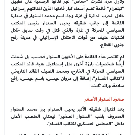
ولأول مرة، نشرت "حماس" عبر قناتها الرسمية على تطبيق
"تيلغرام" قائمة تضم أسماء كبار قادتها الذين اغتالتهم إسرائيل
خلال الحرب الدائرة في غزة، وجاء اسم محمد السنوار في صدارة
القائمة إلى جانب شقيقه يحيى السنوار رئيس المكتب
السياسي للحركة في غزة، والذي قتل في وقت سابق خلال
اشتباك عنيف مع قوات الاحتلال الإسرائيلي في مدينة رفح
جنوبي القطاع.
لم تقتصر هذه القائمة على الأخوين السنوار فحسب، بل شملت
أيضًا شخصيات بارزة أخرى مثل إسماعيل هنية، قائد المكتب
السياسي للحركة في الخارج، ومحمد الضيف القائد التاريخي
لـ"كتائب القسام"، إضافة إلى مروان عيسى، باسم عيسى، رافع
سلامة، ورائد ثابت.
صعود السنوار الأصغر
بعد اغتيال شقيقه الأكبر يحيى السنوار، برز محمد السنوار
المعروف بلقب "السنوار الصغير" ليعتلي المنصب الأعلى
داخل "المجلس العسكري لكتائب القسام".