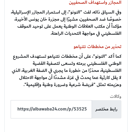
المجازر واستهداف الصحفيين
وفي السياق ذاته، لفت "النونو"، إلى استمرار المجازر الإسرائيلية،
خصوصًا ضد الصحفيين، مشيرًا إلى مجزرة خان يونس الأخيرة،
مؤكداً أن مكتب العلاقات الوطنية يعمل على توحيد الموقف
الفلسطيني في مواجهة التحديات الراهنة.
تحذير من مخططات نتنياهو
كما أكد "النونو"، على أن مخططات نتنياهو تستهدف المشروع
الوطني الفلسطيني برمته وتسعى لتصفية القضية
الفلسطينية، محذرًا من خطورة ما يجري في الضفة الغربية، الذي
لا يقل كارثية عما يحدث في غزة، مشددًا أن مواجهة الاحتلال
وهزيمته تمثل "فريضة شرعية وضرورة وطنية وإقليمية".
وكالات
رابط مختصر