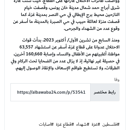
وواصلت طائرات الاحتلال غاراتها على القطاع، حيث شنت غارة
شرق أبراج حمد شمال مدينة خان يونس، وقصفت خيام
النازحين محيط برج الإيطالي في حي النصر بمدينة غزة، كما
قصفت منزلا لعائلة حبيب في حي الصبرة بالمدينة، ما أسفر عن
وقوع عدد من الشهداء والجرحى.
ومنذ السابع من تشرين الأول/ أكتوبر 2023، بدأت قوات
الاحتلال عدوانا على قطاع غزة، أسفر عن استشهاد 63,557
مواطنا، أغلبيتهم من الأطفال والنساء، وإصابة 160,660 آخرين،
في حصيلة غير نهائية، إذ لا يزال عدد من الضحايا تحت الركام وفي
الطرقات، ولا تستطيع طواقم الإسعاف والإنقاذ الوصول إليهم.
وفا
رابط مختصر
#فلسطين
#غزة
#شهداء
#قطاع غزة
#اصابات