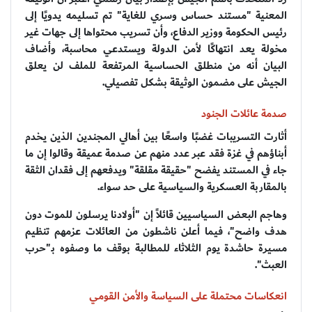
المعنية "مستند حساس وسري للغاية" تم تسليمه يدويًا إلى
رئيس الحكومة ووزير الدفاع، وأن تسريب محتواها إلى جهات غير
مخولة يعد انتهاكًا لأمن الدولة ويستدعي محاسبة، وأضاف
البيان أنه من منطلق الحساسية المرتفعة للملف لن يعلق
الجيش على مضمون الوثيقة بشكل تفصيلي.
صدمة عائلات الجنود
أثارت التسريبات غضبًا واسعًا بين أهالي المجندين الذين يخدم
أبناؤهم في غزة فقد عبر عدد منهم عن صدمة عميقة وقالوا إن ما
جاء في المستند يفضح "حقيقة مقلقة" ويدفعهم إلى فقدان الثقة
بالمقاربة العسكرية والسياسية على حد سواء.
وهاجم البعض السياسيين قائلاً إن "أولادنا يرسلون للموت دون
هدف واضح"، فيما أعلن ناشطون من العائلات عزمهم تنظيم
مسيرة حاشدة يوم الثلاثاء للمطالبة بوقف ما وصفوه بـ"حرب
العبث".
انعكاسات محتملة على السياسة والأمن القومي