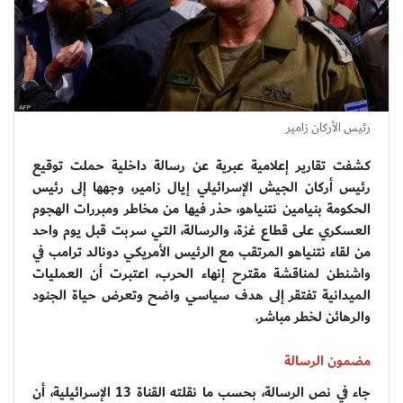
رئيس الأركان زامير
كشفت تقارير إعلامية عبرية عن رسالة داخلية حملت توقيع
رئيس أركان الجيش الإسرائيلي إيال زامير، وجهها إلى رئيس
الحكومة بنيامين نتنياهو، حذر فيها من مخاطر ومبررات الهجوم
العسكري على قطاع غزة، والرسالة، التي سربت قبل يوم واحد
من لقاء نتنياهو المرتقب مع الرئيس الأمريكي دونالد ترامب في
واشنطن لمناقشة مقترح إنهاء الحرب، اعتبرت أن العمليات
الميدانية تفتقر إلى هدف سياسي واضح وتعرض حياة الجنود
والرهائن لخطر مباشر.
مضمون الرسالة
جاء في نص الرسالة، بحسب ما نقلته القناة 13 الإسرائيلية، أن