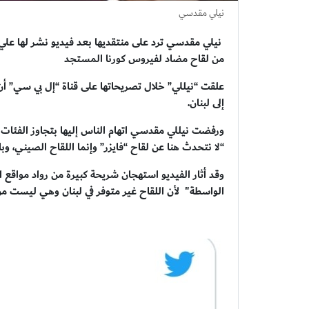
نيلي مقدسي
نيلي مقدسي ترد على منتقديها بعد فيديو نشر لها علي 
من لقاح مضاد لفيروس كورنا المستجد
علقت “نيللي” خلال تصريحاتها على قناة “إل بي سي” أن ا
إلى لبنان.
ورفضت نيللي مقدسي اتهام الناس إليها بتجاوز الفئات التي 
“لا نتحدث هنا عن لقاح “فايزر” وإنما اللقاح الصيني، وبال
وقد أثار الفيديو استهجان شريحة كبيرة من رواد مواقع ا
الواسطة" لأن اللقاح غير متوفر في لبنان وهي ليست من 