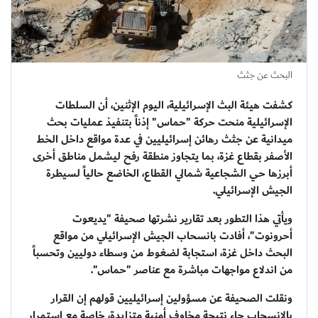
البحث عن جثث
كشفت هيئة البث الإسرائيلية، اليوم الإثنين، أن السلطات
الإسرائيلية منحت حركة "حماس" إذناً بتنفيذ عمليات بحث
ميدانية عن جثث رهائن إسرائيليين في عدة مواقع داخل الخط
الأصفر بقطاع غزة، بما يتجاوز منطقة رفح ليشمل مناطق أخرى
أبرزها حي الشجاعية شمالي القطاع، الخاضع حالياً لسيطرة
الجيش الإسرائيلي.
ويأتي هذا التطور بعد تقارير نشرتها صحيفة "يديعوت
أحرونوت"، أفادت بانسحاب الجيش الإسرائيلي من مواقع
البحث داخل غزة، استجابة لضغوط من وسطاء دوليين وتحسباً
من اندلاع مواجهات مباشرة مع عناصر "حماس".
ونقلت الصحيفة عن مسؤولين إسرائيليين قولهم إن القرار
بالانسحاب جاء نتيجة مخاوف أمنية متزايدة، خاصة مع استمرار