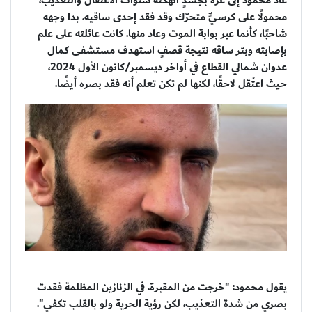
عاد محمود إلى غزة بجسدٍ أنهكته سنوات الاعتقال والتعذيب،
محمولًا على كرسيٍّ متحرّك وقد فقد إحدى ساقيه. بدا وجهه
شاحبًا، كأنما عبر بوابة الموت وعاد منها. كانت عائلته على علم
بإصابته وبتر ساقه نتيجة قصفٍ استهدف مستشفى كمال
عدوان شمالي القطاع في أواخر ديسمبر/كانون الأول 2024،
حيث اعتُقل لاحقًا، لكنها لم تكن تعلم أنه فقد بصره أيضًا.
يقول محمود: "خرجت من المقبرة. في الزنازين المظلمة فقدت
بصري من شدة التعذيب، لكن رؤية الحرية ولو بالقلب تكفي".