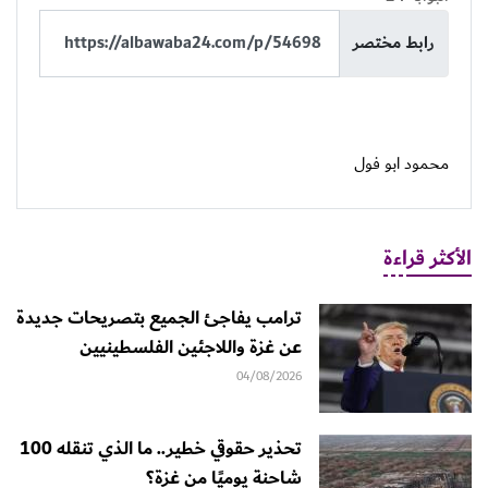
رابط مختصر
محمود ابو فول
الأكثر قراءة
ترامب يفاجئ الجميع بتصريحات جديدة
عن غزة واللاجئين الفلسطينيين
04/08/2026
تحذير حقوقي خطير.. ما الذي تنقله 100
شاحنة يوميًا من غزة؟