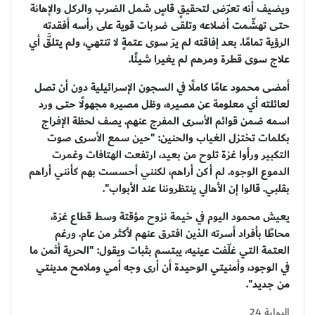
ويضيف أنه تعرّض لتحقيقٍ قاسٍ شمل الضرب والركل والإهانة
حتى تهشّمت أضلاعه وتلقى ضربات قوية على رأسه أفقدته
الرؤية تمامًا. بعد إفاقته لم يرَ سوى عتمةٍ لا تنتهي، ولم يتلقَّ أي
علاج سوى قطرة ومرهم لم يغيرا شيئًا.
أمضى محمود عامًا كاملًا في السجون الإسرائيلية دون أن تصل
لعائلته أي معلومة عن مصيره، وظل مصيره مجهولًا حتى ورد
اسمه ضمن قوائم الأسرى المفرج عنهم. يصف لحظة الإفراج
بكلمات تختزل الغياب والحنين: "حين سمع الأسرى صوت
التكبير ورأوا غزة تلوح من بعيد، ارتفعت الهتافات وغمرت
الدموع الوجوه. لم أكن أراهم، لكنني أحسست بهم كأنني أراهم
بقلبي. قالوا إن الأهالي ينتظروننا عند الأبواب".
يعيش محمود اليوم في خيمة نزوح مؤقتة وسط قطاع غزة،
محاطًا بأفراد أسرته الذين افترق عنهم لأكثر من عام. ورغم
العتمة التي غلّفت عينيه، يبتسم بثبات ويقول: "الحرية أثمن ما
في الوجود، وأمنيتي الوحيدة أن أرى وجه أمي وملامح مدينتي
من جديد".
البوابة 24