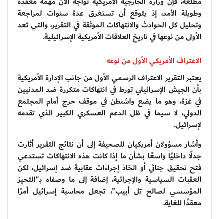
مطلعة، فإن وزارة الخارجية الأمريكية تواجه الآن مهمة معقدة
وطويلة الأمد، إذ يتوقع أن تستغرق عدة سنوات لمراجعة
وتحليل كل الحوادث والانتهاكات الموثقة في التقرير، والتي تعد
الأولى من نوعها في تاريخ العلاقات الأمريكية الإسرائيلية.
الاعتراف الأمريكي الأول من نوعه
يعتبر التقرير الاعتراف الرسمي الأول من جانب الإدارة الأمريكية
بأن الجيش الإسرائيلي تورط في انتهاكات متكررة ضد المدنيين
في غزة، وهو ما يضع واشنطن في موقف حرج أمام المجتمع
الدولي، لا سيما في ظل الدعم العسكري الكبير الذي تقدمه
لإسرائيل.
وأشار مسؤولان أمريكيان للصحيفة إلى أن نتائج التقرير أثارت
جدلًا داخليًا واسعًا بشأن ما إذا كانت هذه الانتهاكات تستدعي
فتح تحقيق جنائي أو اتخاذ إجراءات عقابية ضد إسرائيل، لكن
العقبات السياسية والإجرائية، إضافة إلى ما وصفاه بـ"التحيز
المؤسسي لصالح تل أبيب"، تجعل محاسبة إسرائيل أمرًا
معقدًا للغاية.