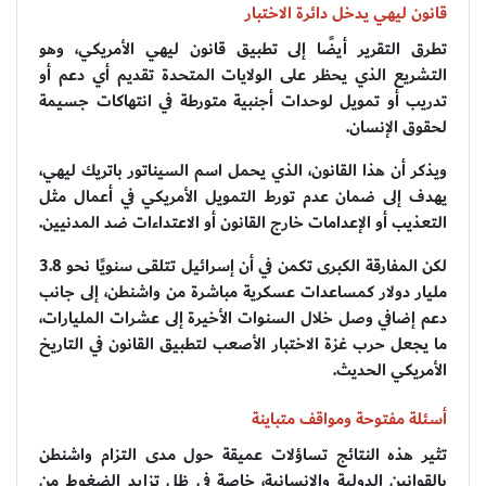
قانون ليهي يدخل دائرة الاختبار
تطرق التقرير أيضًا إلى تطبيق قانون ليهي الأمريكي، وهو
التشريع الذي يحظر على الولايات المتحدة تقديم أي دعم أو
تدريب أو تمويل لوحدات أجنبية متورطة في انتهاكات جسيمة
لحقوق الإنسان.
ويذكر أن هذا القانون، الذي يحمل اسم السيناتور باتريك ليهي،
يهدف إلى ضمان عدم تورط التمويل الأمريكي في أعمال مثل
التعذيب أو الإعدامات خارج القانون أو الاعتداءات ضد المدنيين.
لكن المفارقة الكبرى تكمن في أن إسرائيل تتلقى سنويًا نحو 3.8
مليار دولار كمساعدات عسكرية مباشرة من واشنطن، إلى جانب
دعم إضافي وصل خلال السنوات الأخيرة إلى عشرات المليارات،
ما يجعل حرب غزة الاختبار الأصعب لتطبيق القانون في التاريخ
الأمريكي الحديث.
أسئلة مفتوحة ومواقف متباينة
تثير هذه النتائج تساؤلات عميقة حول مدى التزام واشنطن
بالقوانين الدولية والإنسانية، خاصة في ظل تزايد الضغوط من