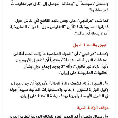
واشنطن"، موضحاً أن "بإمكاننا التوصل إلى اتفاق عبر مفاوضات
غير مباشرة".
كما شدد "عراقجي"، على رفض بلاده القاطع لأي نقاش حول
قدراتها الصاروخية، قائلاً إن "التفاوض حول القدرات الصاروخية
أمر لا يفعله أي عاقل".
النووي والضغط الدولي
وكشف "عراقجي"، أن "المواد المخصبة ما زالت تحت أنقاض
المنشآت النووية المستهدفة"، معتبراً أن "تفعيل الأوروبيين
لآلية الزناد غير قانوني"، وأنه "لا يوجد إجماع دولي بشأن
العقوبات المفروضة على إيران".
وفي السياق ذاته، كشفت وزارة الخزانة الأمريكية أن جون هيرلي،
وكيل الوزارة لشؤون الإرهاب والاستخبارات المالية، سيبدأ جولة
في الشرق الأوسط وأوروبا بهدف زيادة الضغط على إيران.
موقف الوكالة الذرية
وفي سياق متصل، أكد المدير العام للوكالة الدولية للطاقة الذرية