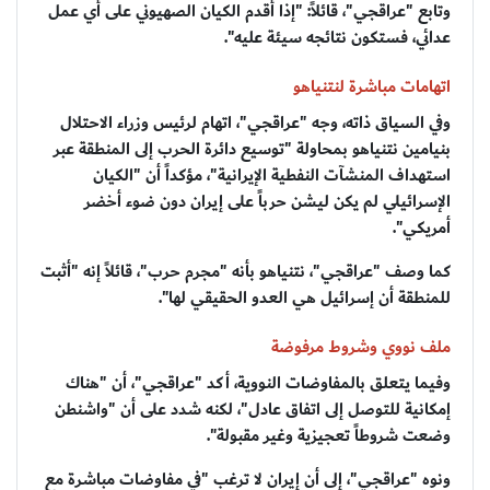
وتابع "عراقجي"، قائلاً: "إذا أقدم الكيان الصهيوني على أي عمل
عدائي، فستكون نتائجه سيئة عليه".
اتهامات مباشرة لنتنياهو
وفي السياق ذاته، وجه "عراقجي"، اتهام لرئيس وزراء الاحتلال
بنيامين نتنياهو بمحاولة "توسيع دائرة الحرب إلى المنطقة عبر
استهداف المنشآت النفطية الإيرانية"، مؤكداً أن "الكيان
الإسرائيلي لم يكن ليشن حرباً على إيران دون ضوء أخضر
أمريكي".
كما وصف "عراقجي"، نتنياهو بأنه "مجرم حرب"، قائلاً إنه "أثبت
للمنطقة أن إسرائيل هي العدو الحقيقي لها".
ملف نووي وشروط مرفوضة
وفيما يتعلق بالمفاوضات النووية، أكد "عراقجي"، أن "هناك
إمكانية للتوصل إلى اتفاق عادل"، لكنه شدد على أن "واشنطن
وضعت شروطاً تعجيزية وغير مقبولة".
ونوه "عراقجي"، إلى أن إيران لا ترغب "في مفاوضات مباشرة مع