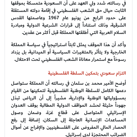
في رسالته، شدد ولي العهد على أن السعودية متمسكة بموقفها
الثابت حيال حق الشعب الفلسطيني في إقامة دولته المستقلة
على حدود الرابع من يونيو عام 1967 وعاصمتها القدس
الشرقية، وذلك استناداً إلى قرارات الشرعية الدولية ومبادرة
السلام العربية التي أطلقتها المملكة قبل أكثر من عقدين.
وأكد أن هذا الموقف يمثل ثابتاً استراتيجياً في سياسة المملكة
الخارجية ولا يتأثر بالمتغيرات السياسية أو الميدانية، بل يزداد
رسوخاً مع استمرار معاناة الشعب الفلسطيني تحت الاحتلال.
التزام سعودي بتمكين السلطة الفلسطينية
أوضح الأمير محمد بن سلمان في رسالته أن المملكة ستواصل
دعمها الكامل للسلطة الوطنية الفلسطينية لتمكينها من القيام
بمسؤولياتها الوطنية والإدارية، مشيراً إلى أن الرياض تبذل
جهوداً حثيثة لحشد المواقف الدولية المطالبة بوقف العدوان
الإسرائيلي المتواصل على قطاع غزة، وضمان وصول
المساعدات الإنسانية العاجلة إلى السكان، إضافة إلى رفع
الحصار المالي المفروض على الفلسطينيين والإفراج عن أموال
الضرائب المحتجزة لدى إسرائيل.