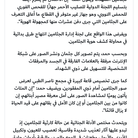
بتسليم اللجنة الدولية للصليب الأحمر جهازًا للفحص الفوري
للحمض النووي، وهو جهاز غير متوفر في القطاع، ما أعاق التعرف
على الجثامين التي جرى دفن عشرات منها كمجهولة الهوية".
ويفرض هذا الواقع على لجنة إدارة الجثامين انتهاج طرق بدائية
في محاولة كشف هوية الجثامين.
وبحسب حمد، يتم تصوير كل جثمان ونشر الصور على شبكة
الإنترنت مرفقة بالعلامات الفارقة في الجسد والمرفقات
الشخصية، للتسهيل على ذوي الشهداء.
كما جرى تخصيص قاعة كبيرة في مجمع ناصر الطبي لعرض
صور الجثامين أمام ذوي المفقودين. ويضيف حمد: "إن المئات
يأتون يوميًا لمشاهدة الصور على أمل معرفة مصير أبنائهم، إن
كانوا من بين الجثامين أو إن كان الأمل في بقائهم على قيد الحياة
لا يزال قائمًا".
ويتحدث مختص الأدلة الجنائية عن حالة كارثية للجثامين، إذ
تبدو عليها آثار تعذيب شديدة وقاسية: تعصيب للعيون، وتكبيل
للأيدي والأرجل، وطعنات في الوجه والصدر والرقبة بأدوات حادة،