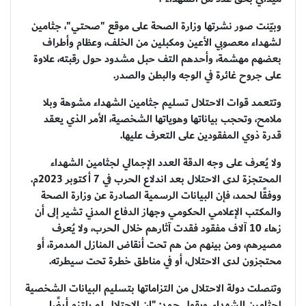
وبيّنت صور نشرتها وزارة الصحة على موقع "صحتي"، جثامين
لشهداء معصوبي الأعين ومكبلين من الخلف، وعظام وأطراف
بعضهم مهشمة، وأحدهم التف حبل مشدود حول رقبته، علاوة
على جروح غائرة في الوجه والبطن والصدر.
وتتعمد قوات الاحتلال تسليم جثامين الشهداء مشوهة وبلا
ملامح، وتحجب بياناتها وهوياتها الشخصية، الأمر الذي يعقد
قدرة ذوي المفقودين على التعرف عليها.
ولا يُعرف على وجه الدقة العدد الإجمالي لجثامين الشهداء
المحتجزة لدى الاحتلال بعد اندلاع الحرب في 7 أكتوبر 2023م.
ووفقًا لحمد، فإن البيانات الرسمية الصادرة عن وزارة الصحة
والمكتب الإعلامي الحكومي وجهاز الدفاع المدني تشير إلى أن
زهاء 10 آلاف مفقود فقدت آثارهم خلال الحرب، ولا يُعرف
مصيرهم، ومن بينهم من هم تحت أنقاض المنازل المدمرة، أو
محتجزون لدى الاحتلال، أو في مناطق خطرة تحت سيطرته.
وتنصلت دولة الاحتلال من التزاماتها بتسليم البيانات الشخصية
لجثامين الشهداء. ويقول حمد: "إن الاحتلال لم يلتزم أيضًا