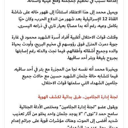
إعدامه تسبب في تحطيم جمجمته وقلع عينيه وأسنانه.
ويميل محمد إلى هذا الاعتقاد استنادًا إلى ظهور خاله على شاشة
القناة 12 الإسرائيلية بعد شهور من اندلاع الحرب، وكان حيًا
بكامل وعيه، رغم أنه بدا مصابًا بعيار ناري في ذراعه اليسرى.
وقتلت قوات الاحتلال أغلبية أفراد أسرة الشهيد محمود في غارة
جوية دمرت المنزل فوق رؤوسهم في مخيم البريج، وأودت بحياة
والده وجميع أشقائه وأطفالهم. فيما نجت والدته رغم إصابتها
بجروح بليغة وبتر أحد ساقيها.
ويخبرنا محمد أنه نفسه نجا من المجزرة مع بتر في أحد ساقيه.
فيما تتشابه حالة جثمان الشهيد حسين مع حالات جميع
جثامين الشهداء التي سلمتها قوات الاحتلال.
لجنة إدارة الجثامين.. طرق بدائية لكشف الهوية
ويقول عضو "لجنة إدارة الجثامين" ومختص الأدلة الجنائية
سامح حمد لـ"نوى": "لا يوجد جثمان واحد يخلو من آثار تعذيب
شديد أفضى إلى الموت، وهناك مؤشرات قوية على جرائم إعدام
ميداني بحق عدد من الشهداء".