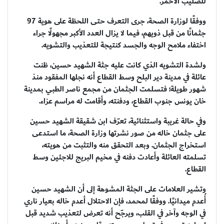
للصليب الأحمر.
ووفقًا لوزارة الصحة، جرى التعرف حتى اللحظة على هوية 97
جثمانًا من قبل ذويهم، فيما لا يزال العدد الأكبر مجهولًا جراء
اختفاء ملامح الوجه والجسد كنتيجة للتعذيب والتشويه.
ولشدة التشويه الذي كانت عليه جثة الشهيد حسين، ظنت
عائلة في مدينة دير البلح وسط القطاع أنه نجلها المفقود منذ
شهور طويلة؛ فتسلمت الجثمان من مجمع ناصر الطبي بمدينة
خان يونس جنوب القطاع، ودفنته، وأقامت له مراسم عزاء.
وفي حالة غريبة واستثنائية، تعرّف ابن شقيقة الشهيد حسين
على جثمان خاله من صور نشرتها وزارة الصحة، ما استدعى
استخراج الجثمان. وبعد التحقق منه والتثبت من هويته،
تسلمته العائلة وأعادت دفنه في مخيم البريج للاجئين وسط
القطاع.
وتشير العلامات على الجثة المشوهة إلى أن الشهيد حسين
أُعدم ميدانيًا. ووفقًا لمحمد، فإن الاحتلال أعدم خاله بعيار ناري
في الوجه وآخر في القلب، ويرجّح أنه تعرض لتعذيب شديد قبل