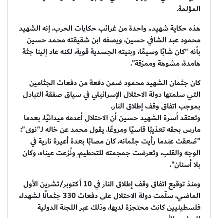
المؤلمة.
هذه حكاية شهيد.. واحدة من غرائب حكايات الحرب. إنه الشهيد
محمود عبد الشافي حسين، ويصفه ابن شقيقته محمد حسين
بأنه "كان شابًا وسيمًا، وبنيته الجسدية قوية، لكنه عاد إلينا جثة
هامدة، مشوهة وممزقة".
كان جثمان الشهيد محمود ضمن دفعة من دفعات الجثامين
التي سلمتها دولة الاحتلال الإسرائيلي في سياق صفقة التبادل
بموجب اتفاق وقف إطلاق النار.
وتعتقد أسرة الشهيد حسين أن الاحتلال أعدمه ميدانيًا، بعدما
مارس بحقه تعذيبًا قاسيًا ومروعًا. يقول محمد عن خاله لـ"نوى":
"صُعقت عندما رأيت جثمانه. كان مصابًا بعدة أعيرة نارية في
الوجه والقلب، وتعرضت جمجمته للتحطيم، ونُزعت عيناه، وكان
بلا أسنان".
ومنذ توقيع اتفاق وقف إطلاق النار في 10 أكتوبر/تشرين الأول
الماضي، سلّمت دولة الاحتلال على دفعات 330 جثمانًا لشهداء
فلسطينيين كانت محتجزة لديها، وذلك عبر اللجنة الدولية