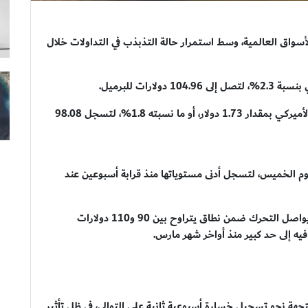
الأسواق العالمية، وسط استمرار حالة التذبذب في التداولات خلال
كما صعدت العقود الآجلة لخام غرب تكساس الوسيط الأميركي بمقدار 1.73 دولار، أو ما نسبته 1.8%، لتسجل 98.08
 قد تراجعت بنحو 2% في جلسة يوم الخميس، لتسجل أدنى مستوياتها منذ قرابة أسبوعين عند
وتشير التوقعات إلى أن خام غرب تكساس الوسيط قد يواصل التحرك ضمن نطاق يتراوح بين 90 و110 دولارات
فيه إلى حد كبير منذ أواخر شهر مارس.
تجهة نحو تسجيل خسارة أسبوعية ثانية على التوالي، في ظل تأثير