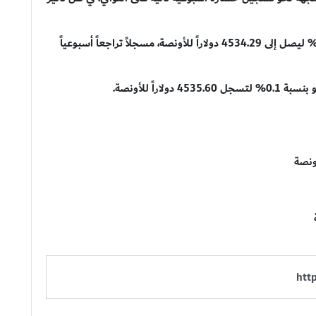
وانخفض سعر الذهب في المعاملات الفورية بنسبة 0.2% ليصل إلى 4534.29 دولاراً للأونصة، مسجلاً تراجعاً أسبوعياً
راً للأونصة.