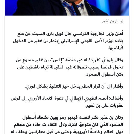
إيتمار بن غفير
أعلن وزير الخارجية الفرنسي جان نويل بارو، السبت، عن منع
بلاده لوزير الأمن القومي الإسرائيلي إيتمار بن غفير من الدخول
لأراضيها.
وقال بارو في تغريدة له عبر منصة "إكس"، بن غفير ممنوع من
دخول فرنسا بسبب تصرفاته غير المقبولة تجاه ناشطين على
متن أسطول الصمود.
وأشار إلى أن قرار الحظر يدخل حيز التنفيذ بشكل فوري.
وأضاف: أنضم لنظيري الإيطالي في دعوة الاتحاد الأوروبي إلى فرض
عقوبات على بن غفير.
وكان بن غفير نشر لنفسه فيديو وهو يهين نشطاء أسطول
الصمود الذي كان متوجهًا لغزة، ولاقى انتقادات حادة من معظم
دول العالم وخاصةً الأوروبية، وحتى من قبل معارضين وحلفاء له