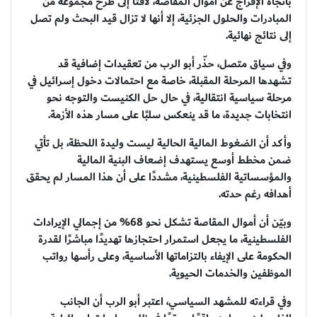
باتجاه الإفراج عن أموال المقاصة، لافتًا إلى طرح مجموعة من
المبادرات والحلول الجزئية، إلا أنها لا تزال قيد البحث ولم تصل
إلى نتائج نهائية.
وفي سياق متصل، حذّر أبو الرب من تعقيدات إضافية قد
تشهدها المرحلة المقبلة، خاصة مع احتمالات دخول إسرائيل في
مرحلة سياسية انتقالية، في حال حل الكنيست والتوجه نحو
انتخابات جديدة، ما قد ينعكس سلبًا على مسار هذه الأزمة.
وأكد أن الضغوط المالية الحالية ليست وليدة اللحظة، بل تأتي
ضمن مخطط أوسع يستهدف إضعاف البنية المالية
والمؤسساتية الفلسطينية، مشددًا على أن هذا المسار لم يحقق
أهدافه رغم حدته.
وبيّن أن أموال المقاصة تشكل نحو 68% من إجمالي الإيرادات
الفلسطينية، ما يجعل استمرار احتجازها تهديدًا مباشرًا لقدرة
الحكومة على الإيفاء بالتزاماتها الأساسية، وعلى رأسها رواتب
الموظفين والخدمات الحيوية.
وفي قراءته للمشهد السياسي، اعتبر أبو الرب أن الجانب