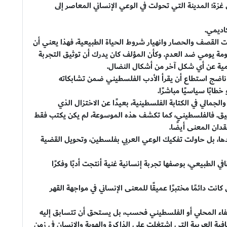
ي غزة؛ المدينة التي تحولت في الوعي الإنساني المعاصر إلى
كاديمي.
لقصف والحصار وانهيار شروط الحياة الطبيعية، فهذا يعني أن
ة يومي ضد العدم. وكأن المؤلف كان يدرك أن توثيق التجربة
أهمية عن أي شكل آخر من أشكال النضال.
ناضج استطاع أن يقرأ الأدب الفلسطيني ضمن تشابكاته
 خطابًا سياسيًا مباشرًا.
 والجمالي في الكتابة الفلسطينية، بعيدًا عن الاختزال الذي
لضيق. فالفلسطيني، كما تكشف هذه الموسوعة، لم يكن يكتب فقط
دان المعنى أيضًا.
حدها، بل حاولت تفكيك الوعي العربي بفلسطين، وتحويل القضية
ي الطبيعي، بوصفها تجربة إنسانية غنية أنتجت أدبًا وفكرًا
نت دائمًا مختبرًا عميقًا للمعنى الإنساني في مواجهة القهر
حتفاء المحلي أو الفلسطيني فحسب، بل يستحق أن تتسابق إليه
افية العربية التي اشتغلت على الذاكرة والهوية والإنسان في زمن