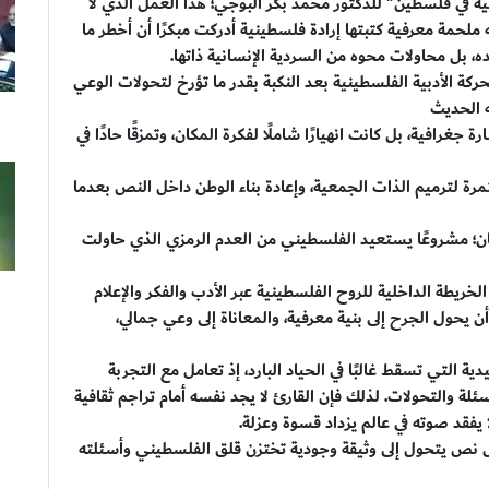
دبية في فلسطين" للدكتور محمد بكر البوجي؛ هذا العمل الذي لا
ه ملحمة معرفية كتبتها إرادة فلسطينية أدركت مبكرًا أن أخطر ما
 بل محاولات محوه من السردية الإنسانية ذاتها.
ركة الأدبية الفلسطينية بعد النكبة بقدر ما تؤرخ لتحولات الوعي
ه الحديث
د خسارة جغرافية، بل كانت انهيارًا شاملًا لفكرة المكان، وتمزقًا حادًا في
مرة لترميم الذات الجمعية، وإعادة بناء الوطن داخل النص بعدما
يان؛ مشروعًا يستعيد الفلسطيني من العدم الرمزي الذي حاولت
يطة الداخلية للروح الفلسطينية عبر الأدب والفكر والإعلام
حول الجرح إلى بنية معرفية، والمعاناة إلى وعي جمالي،
دية التي تسقط غالبًا في الحياد البارد، إذ تعامل مع التجربة
لأسئلة والتحولات. لذلك فإن القارئ لا يجد نفسه أمام تراجم ثقافية
يفقد صوته في عالم يزداد قسوة وعزلة.
ل نص يتحول إلى وثيقة وجودية تختزن قلق الفلسطيني وأسئلته