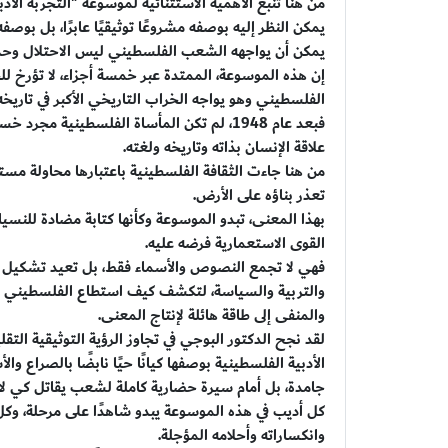
من هنا تنبع الأهمية الاستثنائية لموسوعة "التجربة الأ
يمكن النظر إليه بوصفه مشروعًا توثيقيًا عابرًا، بل بوصف
يمكن أن يواجهه الشعب الفلسطيني ليس الاحتلال وحده،
إن هذه الموسوعة، الممتدة عبر خمسة أجزاء، لا تؤرخ للح
الفلسطيني وهو يواجه الخراب التاريخي الأكبر في تاريخ
فبعد عام 1948، لم تكن المأساة الفلسطينية مجر
علاقة الإنسان بذاته وتاريخه ولغته.
من هنا جاءت الثقافة الفلسطينية باعتبارها محاولة مست
تعذر بناؤه على الأرض.
بهذا المعنى، تبدو الموسوعة وكأنها كتابة مضادة للنس
القوى الاستعمارية فرضه عليه.
فهي لا تجمع النصوص والأسماء فقط، بل تعيد تشكيل الخر
والتربية والسياسة، لتكشف كيف استطاع الفلسطيني أن ي
والمنفى إلى طاقة هائلة لإنتاج المعنى.
لقد نجح الدكتور البوجي في تجاوز الرؤية التوثيقية التقلي
الأدبية الفلسطينية بوصفها كيانًا حيًا نابضًا بالصراع وا
جامدة، بل أمام سيرة حضارية كاملة لشعب يقاتل كي لا 
كل أديب في هذه الموسوعة يبدو شاهدًا على مرحلة، وك
وانكساراته وأحلامه المؤجلة.