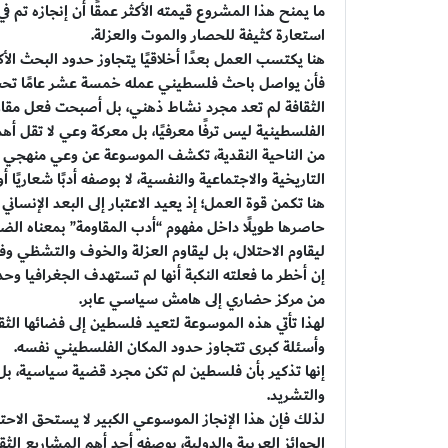
ما يمنح هذا المشروع قيمته الأكثر عمقًا أن إنجازه تم ف
استعارة كثيفة للحصار والموت والعزلة.
هنا يكتسب العمل بعدًا أخلاقيًا يتجاوز حدود البحث الأ
فأن يواصل باحث فلسطيني عمله خمسة عشر عامًا تحت ا
الثقافة لم تعد مجرد نشاط ذهني، بل أصبحت فعل مقاوم
الفلسطينية ليس ترفًا معرفيًا، بل معركة وعي لا تقل 
من الناحية النقدية، تكشف الموسوعة عن وعي منهجي 
التاريخية والاجتماعية والنفسية، لا بوصفه أدبًا شعاريًا أو
هنا تكمن قوة العمل؛ إذ يعيد الاعتبار إلى البعد الإنساني
حاصرها طويلًا داخل مفهوم “أدب المقاومة” بمعناه ا
ليقاوم الاحتلال، بل ليقاوم العزلة والخوف والتشظي وفق
إن أخطر ما فعلته النكبة أنها لم تستهدف الجغرافيا و
من مركز حضاري إلى هامش سياسي عابر.
لهذا تأتي هذه الموسوعة لتعيد فلسطين إلى فضائها الثقاف
وأسئلة كبرى تتجاوز حدود المكان الفلسطيني نفسه.
إنها تذكير بأن فلسطين لم تكن مجرد قضية سياسية، بل كا
والتشريد.
لذلك فإن هذا الإنجاز الموسوعي الكبير لا يستحق الا
الجوائز العربية والدولية، بوصفه أحد أهم المشاريع الثق