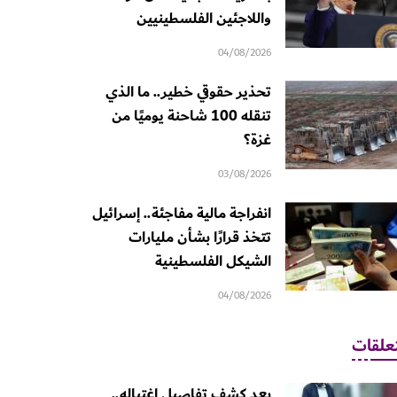
واللاجئين الفلسطينيين
04/08/2026
تحذير حقوقي خطير.. ما الذي
تنقله 100 شاحنة يوميًا من
غزة؟
03/08/2026
انفراجة مالية مفاجئة.. إسرائيل
تتخذ قرارًا بشأن مليارات
الشيكل الفلسطينية
04/08/2026
علقات
بعد كشف تفاصيل اغتياله..