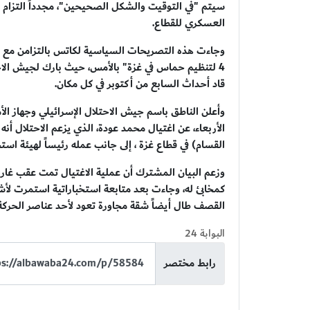
سيتم "في التوقيت والشكل الصحيحين"، مجدداً التزام 
العسكري للقطاع.
وجاءت هذه التصريحات السياسية لكاتس بالتزامن مع إع
4 لتنظيم حماس في غزة" بالأمس، حيث بارك لجيش الاحت
قاد أحداث السابع من أكتوبر في كل مكان.
وأعلن الناطق باسم جيش الاحتلال الإسرائيلي وجهاز ال
الأربعاء، عن اغتيال محمد عودة، الذي يزعم الاحتلال أ
القسام) في قطاع غزة ، إلى جانب عمله رئيساً لهيئة استخ
وزعم البيان المشترك أن عملية الاغتيال تمت عقب غارة
كمخابئ له، وجاءت بعد متابعة استخباراتية استمرت لأش
القصف طال أيضاً شقة مجاورة تعود لأحد عناصر الحركة 
البوابة 24
رابط مختصر