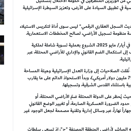
ني من الوزيرين المتطرفين في حكومة الاحتلال بتسلئيل
ة في تطبيق السيادة على الأرض، وتعزيز السيطرة الإسرائيلية
يث السجل العقاري الرقمي" ليس سوى أداة لتكريس الاستيلاء
دسة منظومة تسجيل الأراضي، لصالح المخططات الاستعمارية.
وأشارت إلى أن المجلس الوزاري الأمني الإسرائيلي قرر، في أيار/ مايو 2025، الشروع بعملية تسوية شاملة لملكية
إلى استكمال الضم القانوني والإداري للأراضي المحتلة، عبر
يلية.
عمل بالنظام في 15 فبراير/شباط 2026، حيث نُقلت الصلاحيات إلى وزارة العدل الإسرائيلية وهيئة المساحة
الإسرائيلية، وخُصص له 244 مليون شيقل إسرائيلي (79 مليون دولار أمريكي)، وبدأ الاستحواذ الدائم على ما يقارب
ث يُحظر على الدولة المحتلة ضمّ الأراضي المحتلة، أو
 حدود الضرورة العسكرية الصارمة، أو تغيير الوضع القانوني
هاراً نهاراً، عبر وسائل إدارية وتقنية مصممة لجعل الوجود غير
افه المباشر لأراضي المنطقة المصنفة "ج"، إذ تسعى سلطات