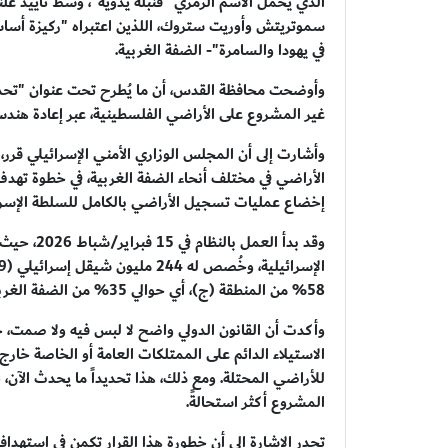
الذي يحمل الاسم الرمزي "قنبلة يدوية"، وسط تأييد عل
سموتريتش وأوريت ستروك، اللذين اعتبراه "ركيزة أساسي
في يهودا والسامرة"- الضفة الغربية.
وأوضحت محافظة القدس، أن ما يُطرح تحت عنوان "تحد
غير المشروع على الأراضي الفلسطينية، عبر إعادة هن
الأراضي في مختلف أنحاء الضفة الغربية، في خطوة تهدف 
إخضاع عمليات تسجيل الأراضي بالكامل للسلطة الإسرائ
وقد بدأ ال
58% من المنطقة (ج)، أي حوالي 35% من الضفة الغربية باستثناء القدس الشرقية، وتسجيلها.
وأكدت أن القانون الدولي واضح لا لبس فيه ولا صمت، حي
الاستيلاء الدائم على الممتلكات العامة أو الخاصة خارج
للأراضي المحتلة. ومع ذلك، هذا تحديداً ما يحدث الآن، ج
المشروع أكثر استحالةً.
تجدر الإشارة إلى أن خطورة هذا القرار تكمن في استهد