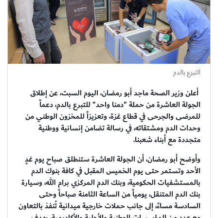
التبرع بالدم
أعلن وزير الصحة ماجد أبو رمضان، اليوم السبت، عن إطلاق
الجولة العاشرة من حملة "دمنا واحد" للتبرع بالدم، دعماً
للمرضى والجرحى في قطاع غزة، وتعزيزاً للمخزون الوطني من
وحدات الدم ومشتقاته، في رسالة تضامن إنسانية ووطنية
متجددة مع أبناء شعبنا.
وأوضح أبو رمضان، أن الجولة العاشرة ستنطلق صباح يوم غدٍ
الأحد وتستمر حتى يوم الخميس المقبل في كافة بنوك الدم
بالمستشفيات الحكومية، وبنك الدم المركزي برام الله، وسيارة
بنك الدم المتنقل، يومياً من الساعة الثامنة صباحاً وحتى
السادسة مساءً، إلى جانب حملات خارجية ميدانية تُنفذ بالتعاون
مع عدد من المؤسسات الوطنية والأهلية والأكاديمية، بهدف