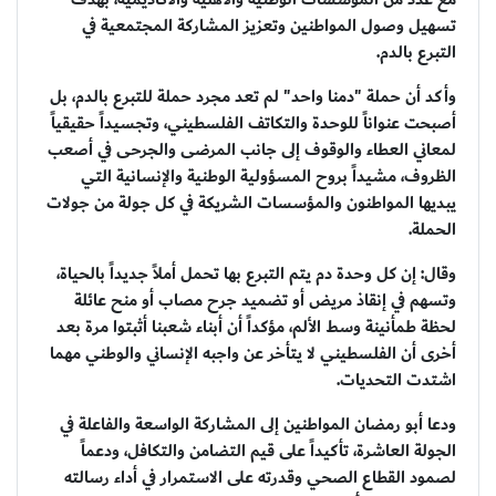
تسهيل وصول المواطنين وتعزيز المشاركة المجتمعية في
التبرع بالدم.
وأكد أن حملة "دمنا واحد" لم تعد مجرد حملة للتبرع بالدم، بل
أصبحت عنواناً للوحدة والتكاتف الفلسطيني، وتجسيداً حقيقياً
لمعاني العطاء والوقوف إلى جانب المرضى والجرحى في أصعب
الظروف، مشيداً بروح المسؤولية الوطنية والإنسانية التي
يبديها المواطنون والمؤسسات الشريكة في كل جولة من جولات
الحملة.
وقال: إن كل وحدة دم يتم التبرع بها تحمل أملاً جديداً بالحياة،
وتسهم في إنقاذ مريض أو تضميد جرح مصاب أو منح عائلة
لحظة طمأنينة وسط الألم، مؤكداً أن أبناء شعبنا أثبتوا مرة بعد
أخرى أن الفلسطيني لا يتأخر عن واجبه الإنساني والوطني مهما
اشتدت التحديات.
ودعا أبو رمضان المواطنين إلى المشاركة الواسعة والفاعلة في
الجولة العاشرة، تأكيداً على قيم التضامن والتكافل، ودعماً
لصمود القطاع الصحي وقدرته على الاستمرار في أداء رسالته