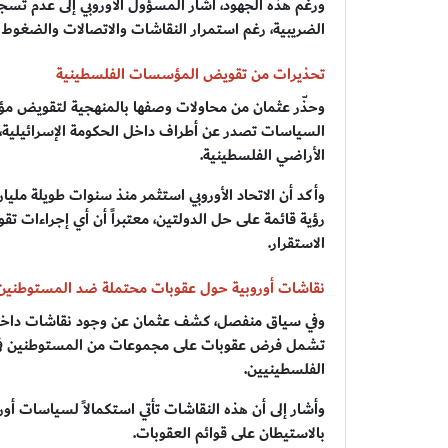
ورغم هذه الجهود، أشار المسؤول الأوروبي إلى عدم تس
الضريبية، رغم استمرار النقاشات والاتصالات والضغوط ال
تحذيرات من تقويض المؤسسات الفلسطينية
وحذّر عثمان من محاولات وصفها بالمنهجية لتقويض مؤسس
السياسات تصدر عن أطراف داخل الحكومة الإسرائيلية
الأراضي الفلسطينية.
وأكد أن الاتحاد الأوروبي استثمر منذ سنوات طويلة مل
رؤية قائمة على حل الدولتين، معتبراً أن أي إجراءات
الاستقرار.
نقاشات أوروبية حول عقوبات محتملة ضد المستوطنين
وفي سياق منفصل، كشف عثمان عن وجود نقاشات داخل م
تشمل فرض عقوبات على مجموعات من المستوطنين في ال
الفلسطينيين.
وأشار إلى أن هذه النقاشات تأتي استكمالاً لسياسات أور
بالاستيطان على قوائم العقوبات.