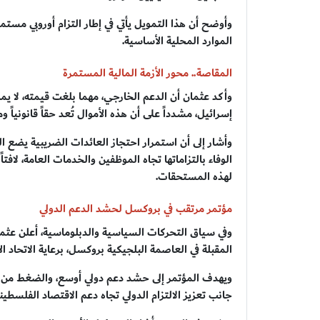
وأوضح أن هذا التمويل يأتي في إطار التزام أوروبي مستمر
الموارد المحلية الأساسية.
المقاصة.. محور الأزمة المالية المستمرة
وأكد عثمان أن الدعم الخارجي، مهما بلغت قيمته، لا ي
إسرائيل، مشدداً على أن هذه الأموال تُعد حقاً قانونياً وما
وأشار إلى أن استمرار احتجاز العائدات الضريبية يضع ال
الوفاء بالتزاماتها تجاه الموظفين والخدمات العامة، لافت
لهذه المستحقات.
مؤتمر مرتقب في بروكسل لحشد الدعم الدولي
وفي سياق التحركات السياسية والدبلوماسية، أعلن عثما
المقبلة في العاصمة البلجيكية بروكسل، برعاية الاتحاد الأ
ويهدف المؤتمر إلى حشد دعم دولي أوسع، والضغط من أ
جانب تعزيز الالتزام الدولي تجاه دعم الاقتصاد الفلسط