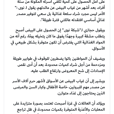
على أمل الحصول على كمية تكفي أسرته المكونة من ستة
أفراد، بعد أشهر من غياب البيض عن مائدتهم، يقول لـ نوى :"
الأمر ليس مجرد شراء سلعة غذائية بل سعي لتوفير مصدر
غذائي أساسي افتقدته عائلتي فترة طويلة".
ويقول حجازي لـ"شبكة نوى" إن الحصول على البيض أصبح
يتطلب مشقة كبيرة وجهدًا يفوق ما كان يتخيله يومًا، رغم أنه من
المواد الغذائية التي يفترض أن تكون متوفرة بشكل طبيعي في
الأسواق.
ويضيف أن المواطنين باتوا يضطرون للوقوف في طوابير طويلة
ومزدحمة من أجل شراء كميات محدودة، بعد أن أدى نقص
الإمدادات إلى شح المعروض وارتفاع الطلب عليه.
ويشير إلى أن غياب البيض عن الأسواق لأشهر حرم آلاف الأسر
من مصدر مهم للبروتين، خاصة الأطفال وكبار السن والمرضى
الذين يحتاجون إلى غذاء متوازن.
ويؤكد أن العائلات في غزة أصبحت تعتمد بصورة متزايدة على
المعلبات والأغذية المتوفرة بكميات محدودة، في ظل تراجع