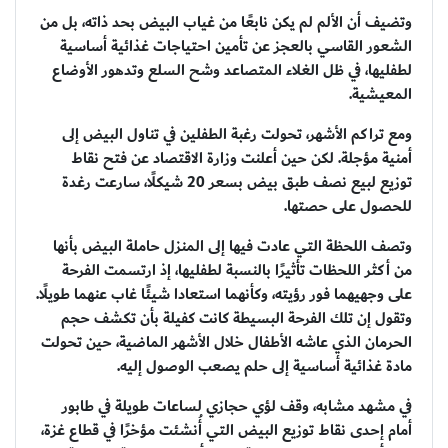
وتضيف أن الألم لم يكن نابعًا من غياب البيض بحد ذاته، بل من
الشعور القاسي بالعجز عن تأمين احتياجات غذائية أساسية
لطفليها، في ظل الغلاء المتصاعد وشح السلع وتدهور الأوضاع
المعيشية.
ومع تراكم الأشهر، تحولت رغبة الطفلين في تناول البيض إلى
أمنية مؤجلة. لكن حين أعلنت وزارة الاقتصاد عن فتح نقاط
توزيع لبيع نصف طبق بيض بسعر 20 شيكلًا، سارعت رغدة
للحصول على حصتها.
وتصف اللحظة التي عادت فيها إلى المنزل حاملة البيض بأنها
من أكثر اللحظات تأثيرًا بالنسبة لطفليها، إذ ارتسمت الفرحة
على وجهيهما فور رؤيته، وكأنهما استعادا شيئًا غاب عنهما طويلًا.
وتقول إن تلك الفرحة البسيطة كانت كفيلة بأن تكشف حجم
الحرمان الذي عاشه الأطفال خلال الأشهر الماضية، حين تحولت
مادة غذائية أساسية إلى حلم يصعب الوصول إليه.
في مشهد مشابه، وقف لؤي حجازي لساعات طويلة في طابور
أمام إحدى نقاط توزيع البيض التي أُنشئت مؤخرًا في قطاع غزة،