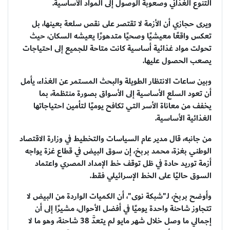
التنوع الغذائي وصعوبة الوصول إلى المواد الأساسية.
ويرى حجازي أن الأزمة لا تقتصر على نقص سلعة بعينها، بل
تعكس واقعًا معيشيًا وصحيًا متدهورًا يعيشه السكان، حيث
تحولت مواد غذائية أساسية كانت متاحة للجميع إلى احتياجات
يصعب الحصول عليها.
وبين ساعات الانتظار الطويلة والبحث المستمر عن الغذاء، يأمل
أن تعود السلع الأساسية إلى الأسواق بصورة منتظمة، بما
يخفف من معاناة الأسر التي تكافح يوميًا لتأمين احتياجاتها
الغذائية الأساسية.
من جانبه، قال مدير عام السياسات والتخطيط في وزارة الاقتصاد
الوطني بغزة، محمد بربخ، إن سوق البيض في قطاع غزة يواجه
أزمة توريد حادة في ظل توقف خط الإمداد المصري واعتماد
السوق حاليًا على الخط الإسرائيلي فقط.
وأوضح بربخ، لـ"شبكة نوى"، أن الكميات الواردة من البيض لا
تتجاوز شاحنة واحدة يوميًا في أفضل الأحوال، مشيرًا إلى أن
إجمالي ما وصل خلال شهر مايو لم يتعدَّ 38 شاحنة، وهو ما لا