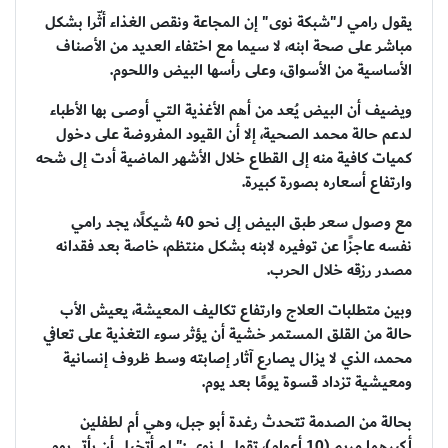
يقول رامي لـ"شبكة نوى" إن المجاعة ونقص الغذاء أثّرا بشكل
مباشر على صحة ابنه، لا سيما مع اختفاء العديد من الأصناف
الأساسية من الأسواق، وعلى رأسها البيض واللحوم.
ويضيف أن البيض يُعد من أهم الأغذية التي أوصى بها الأطباء
لدعم حالة محمد الصحية، إلا أن القيود المفروضة على دخول
كميات كافية منه إلى القطاع خلال الأشهر الماضية أدت إلى شحه
وارتفاع أسعاره بصورة كبيرة.
مع وصول سعر طبق البيض إلى نحو 40 شيكلًا، يجد رامي
نفسه عاجزًا عن توفيره لابنه بشكل منتظم، خاصة بعد فقدانه
مصدر رزقه خلال الحرب.
وبين متطلبات العلاج وارتفاع تكاليف المعيشة، يعيش الأب
حالة من القلق المستمر خشية أن يؤثر سوء التغذية على تعافي
محمد، الذي لا يزال يصارع آثار إصابته وسط ظروف إنسانية
ومعيشية تزداد قسوة يومًا بعد يوم.
بحالة من الصدمة تتحدث رغدة أبو جبل، وهي أم لطفلين
أكبرهما مريم (10 أعوام)، تقول لـ نوى :" لم أتخيل أن يأتي يوم