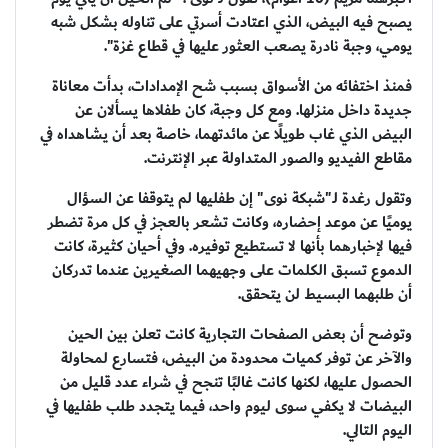
يصبح فيه البيض، الذي اعتادت أسرتي على تناوله بشكل شبه
يومي، وجبة نادرة يصعب العثور عليها في قطاع غزة".
فمنذ اختفائه من الأسواق بسبب شح الإمدادات، بدأت معاناة
جديدة داخل منزلها. ومع كل وجبة، كان طفلاها يسألان عن
البيض الذي غاب طويلًا عن مائدتهما، خاصة بعد أن يشاهداه في
مقاطع الفيديو والصور المتداولة عبر الإنترنت.
وتقول رغدة لـ"شبكة نوى" إن طفليها لم يتوقفا عن السؤال
يوميًا عن موعد إحضاره، وكانت تشعر بالعجز في كل مرة تضطر
فيها لإخبارهما بأنها لا تستطيع توفيره. وفي أحيان كثيرة، كانت
الدموع تسبق الكلمات على وجهيهما الصغيرين عندما تدركان
أن طلبهما البسيط لن يتحقق.
وتوضح أن بعض الصفحات التجارية كانت تعلن بين الحين
والآخر عن توفر كميات محدودة من البيض، فتسارع لمحاولة
الحصول عليها، لكنها كانت غالبًا تنجح في شراء عدد قليل من
البيضات لا يكفي سوى ليوم واحد، فيما يتجدد طلب طفليها في
اليوم التالي.