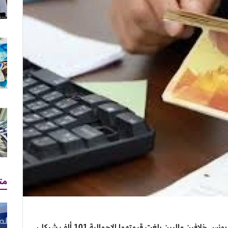
مت
أنهى قسم الشكاوى بمركز شرطة معن في محافظة خان يونس خلافين ماليين بلغت قيمتهما الإجمالية 101 ألف شيكل،