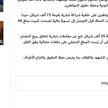
نونية وحفظ حقوق المواطنين.
وأوضح مدير قسم الشكاوى أن الخلاف الأول جاء بين مواطنين على خلفية شراكة تجارية بقيمة 72 ألف شيكل، حيث
جرى الاستماع إلى الطرفين والاطلاع على المستندات ذات الصلة، قبل التوصل إلى تسوية مالية تضمنت تثبيت مبلغ 40
وفي قضية أخرى، تمكن القسم من إنهاء خلاف مالي بقيمة 29 ألف شيكل نتج عن معاملات تجارية تتعلق ببيع الخضار،
ل بشكل فوري، على أن يُسدد المبلغ المتبقي على دفعات متتالية وفق اتفاق
ور الشهود والكفلاء، بما يضمن حفظ الحقوق والتزام الأطراف