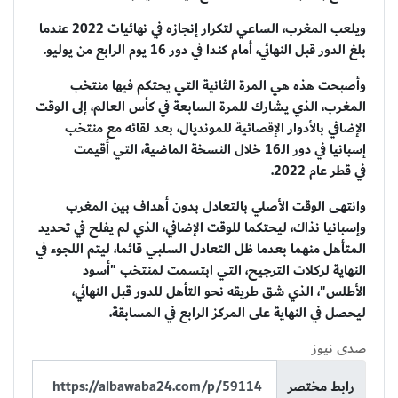
ويلعب المغرب، الساعي لتكرار إنجازه في نهائيات 2022 عندما
بلغ الدور قبل النهائي، أمام كندا في دور 16 يوم الرابع من يوليو.
وأصبحت هذه هي المرة الثانية التي يحتكم فيها منتخب
المغرب، الذي يشارك للمرة السابعة في كأس العالم، إلى الوقت
الإضافي بالأدوار الإقصائية للمونديال، بعد لقائه مع منتخب
إسبانيا في دور الـ16 خلال النسخة الماضية، التي أقيمت
في قطر عام 2022.
وانتهى الوقت الأصلي بالتعادل بدون أهداف بين المغرب
وإسبانيا نذاك، ليحتكما للوقت الإضافي، الذي لم يفلح في تحديد
المتأهل منهما بعدما ظل التعادل السلبي قائما، ليتم اللجوء في
النهاية لركلات الترجيح، التي ابتسمت لمنتخب "أسود
الأطلس"، الذي شق طريقه نحو التأهل للدور قبل النهائي،
ليحصل في النهاية على المركز الرابع في المسابقة.
صدى نيوز
رابط مختصر