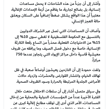
وأشار إلى أن جزءاً من هذه الشاحنات لا يحمل مساعدات
إنسانية، بل بضائع تجارية، ما يفاقم من أزمة الإمدادات الإغاثية،
معتبراً أن هذا الواقع يشكل ضغطاً إضافياً على السكان ويعمّق
حالة العجز الإنساني.
وأضاف أن المساعدات التي تصل عبر الشركاء الدوليين
بالتنسيق مع الحكومة الفلسطينية لا تغطي سوى 10% إلى
15% من الاحتياجات الفعلية، محذراً من اتساع رقعة الكارثة
الإنسانية، خاصة مع دخول فصل الصيف وما يرافقه من ظروف
معيشية قاسية داخل مراكز الإيواء التي يتجاوز عددها 750
مركزاً.
ولفت حمودة إلى أن النازحين يعيشون أوضاعاً صعبة، في ظل
تهالك الخيام، وانتشار القوارض والحشرات، وازدياد حالات
الأمراض الجلدية المرتبطة بالحرارة وسوء الظروف الصحية.
وفي سياق متصل، أشار إلى أن سلطات الاحتلال منعت خلال
الفترة الأخيرة عدداً من المؤسسات الدولية والمحلية من إدخال
المساعدات، الأمر الذي أدى إلى توقف مطابخ إغاثية كبرى عن
العمل في مناطق مختلفة من القطاع، من بينها برامج كانت تقدم