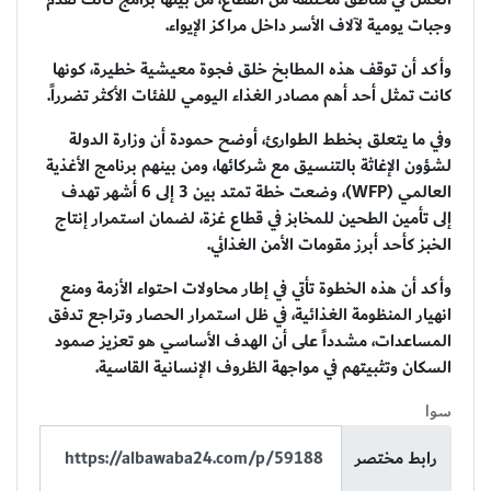
وجبات يومية لآلاف الأسر داخل مراكز الإيواء.
وأكد أن توقف هذه المطابخ خلق فجوة معيشية خطيرة، كونها
كانت تمثل أحد أهم مصادر الغذاء اليومي للفئات الأكثر تضرراً.
وفي ما يتعلق بخطط الطوارئ، أوضح حمودة أن وزارة الدولة
لشؤون الإغاثة بالتنسيق مع شركائها، ومن بينهم برنامج الأغذية
العالمي (WFP)، وضعت خطة تمتد بين 3 إلى 6 أشهر تهدف
إلى تأمين الطحين للمخابز في قطاع غزة، لضمان استمرار إنتاج
الخبز كأحد أبرز مقومات الأمن الغذائي.
وأكد أن هذه الخطوة تأتي في إطار محاولات احتواء الأزمة ومنع
انهيار المنظومة الغذائية، في ظل استمرار الحصار وتراجع تدفق
المساعدات، مشدداً على أن الهدف الأساسي هو تعزيز صمود
السكان وتثبيتهم في مواجهة الظروف الإنسانية القاسية.
سوا
رابط مختصر