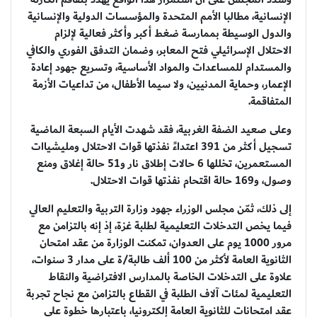
الإنسانية، مطالبا الأمم المتحدة والمؤسسات الدولية والإنسانية
والدول الوسيطة بممارسة ضغط أكبر وأكثر فعالية لإلزام
الاحتلال الإسرائيلي فتح المعابر، وضمان التدفق الفوري والكافي
والمستدام للمساعدات والمواد الأساسية، وتسريع جهود إعادة
الإعمار، وحماية المدنيين، ولا سيما الأطفال، من تداعيات الأزمة
المتفاقمة.
وعلى صعيد الضفة الغربية، فقد شهدت الأيام السبعة الماضية
تسجيل أكثر من 391 اعتداءً نفذتها قوات الاحتلال ومليشياات
المستعمرين، تخللها 6 حالات إطلاق نار و51 حالة إغلاق ومنع
وصول، و169 حالة اقتحام نفذتها قوات الاحتلال.
إلى ذلك، ثمّن مجلس الوزراء جهود وزارة التربية والتعليم العالي
فيما يخص التدخلات التعليمية لطلبة غزة، إذ إنه بالتزامن مع
مرور 1000 يوم على العدوان، تمكنت الوزارة من عقد امتحان
الثانوية العامة لأكثر من 100 ألف طالبة/ة على مدار 3 سنوات،
علاوة على التدخلات الخاصة بالمدارس الافتراضية والنقاط
التعليمية لمئات آلاف الطلبة في القطاع بالتزامن مع نجاح تجربة
عقد امتحانات للثانوية العامة إلكترونيا، باعتبارها خطوة على