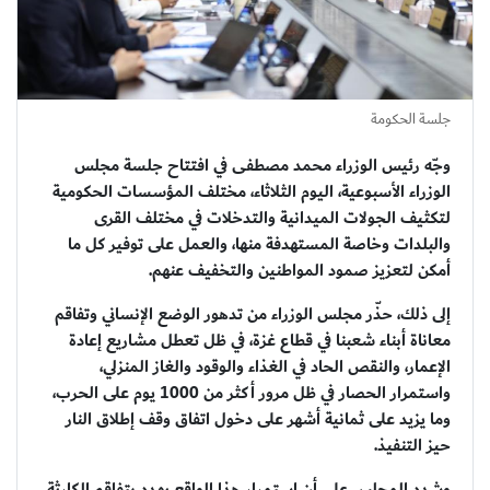
جلسة الحكومة
وجّه رئيس الوزراء محمد مصطفى في افتتاح جلسة مجلس
الوزراء الأسبوعية، اليوم الثلاثاء، مختلف المؤسسات الحكومية
لتكثيف الجولات الميدانية والتدخلات في مختلف القرى
والبلدات وخاصة المستهدفة منها، والعمل على توفير كل ما
أمكن لتعزيز صمود المواطنين والتخفيف عنهم.
إلى ذلك، حذّر مجلس الوزراء من تدهور الوضع الإنساني وتفاقم
معاناة أبناء شعبنا في قطاع غزة، في ظل تعطل مشاريع إعادة
الإعمار، والنقص الحاد في الغذاء والوقود والغاز المنزلي،
واستمرار الحصار في ظل مرور أكثر من 1000 يوم على الحرب،
وما يزيد على ثمانية أشهر على دخول اتفاق وقف إطلاق النار
حيز التنفيذ.
وشدد المجلس على أن استمرار هذا الواقع يهدد بتفاقم الكارثة