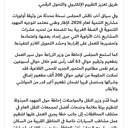
طريق تعزيز التقييم الإلكتروني والتحول الرقمي.
وفي سياق آخر، ناقش المجلس نسخة محدثة من وثيقة أولويات
مشاريع التنمية لعام 2026، كإطار وطني معتمد لتوجيه الجهود
التنموية في الضفة الغربية بما تتضمنه من تحديد عشرات
المشاريع ذات الأولوية التي جرى إعداد بعضها، واعتمادها
وتحضيرها للعمل على إقرارها وحشد التمويل اللازم لتنفيذها.
كما استمع المجلس لإحاطة من وزير الزراعة حول سير العمل
بتطعيم وترقيم حوالي 63 ألف رأس غنم خلال حوالي أسبوعين.
ورغم نقص مطاعيم المتحور الجديد للحمى القلاعية، فقد
تمكنت الحكومة من توفير حوالي 200 ألف مطعوم إضافي
وشرائها وستصل قريبا لضمان تطعيم أكبر قدر من المواشي
والأبقار.
فيما قدّم وزير النقل والمواصلات إحاطة حول الجهود المبذولة
لتنظيم بيئة ملائمة وخدمات أفضل لمجمعات النقل العام في
مختلف المحافظات، إلى جانب خطة يجري العمل عليها لتنظيم
عمل مشاطب السيارات خاصة في المناطق القريبة من السكان
بالتنسيق مع الجهات ذات العلاقة، بما يضمن الالتزام بإجراءات