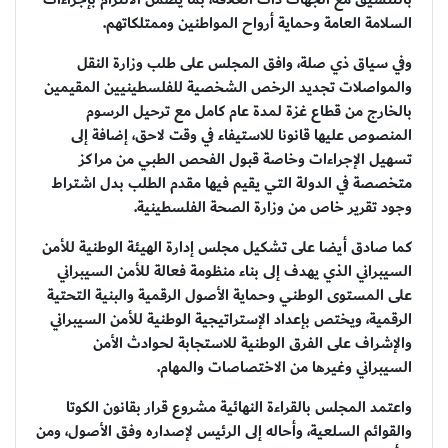
السلامة العامة وحماية أرواح المواطنين وممتلكاتهم.
وفي سياق ذي صلة، وافق المجلس على طلب وزارة النقل
والمواصلات تجديد الرخص الشخصية للفلسطينيين المقيمين
بالخارج من قطاع غزة لمدة عام كامل مع ترحيل الرسوم
المنصوص عليها قانونا للاستيفاء في وقت لاحق، إضافة إلى
تسهيل الإجراءات وخاصة قبول الفحص الطبي من مراكز
متخصصة في الدولة التي يقيم فيها مقدم الطلب بدل اشتراط
وجود تقرير خاص من وزارة الصحة الفلسطينية.
كما صادق أيضا على تشكيل مجلس إدارة الهيئة الوطنية للأمن
السيبراني الذي يهدف إلى بناء منظومة فعالة للأمن السيبراني
على المستوى الوطني وحماية الأصول الرقمية والبنية التحتية
الرقمية، ويختص بإعداد الإستراتيجية الوطنية للأمن السيبراني
والإشراف على الفرق الوطنية للاستجابة لحوادث الأمن
السيبراني وغيرها من الاختصاصات والمهام.
واعتمد المجلس بالقراءة النهائية مشروع قرار بقانون الكوتا
والقوائم السلعية، وأحاله إلى الرئيس لإصداره وفق الأصول، ومن