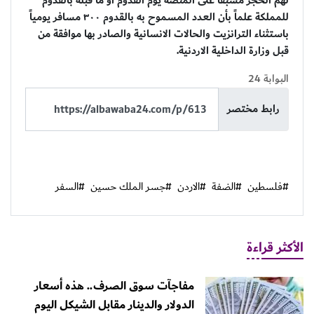
لهم الحجز مسبقاً على المنصة يوم القدوم أو ما قبله بالقدوم
للمملكة علماً بأن العدد المسموح به بالقدوم ٣٠٠ مسافر يومياً
باستثناء الترانزيت والحالات الانسانية والصادر بها موافقة من
قبل وزارة الداخلية الاردنية.
البوابة 24
رابط مختصر
#فلسطين
#الضفة
#الاردن
#جسر الملك حسين
#السفر
الأكثر قراءة
مفاجآت سوق الصرف.. هذه أسعار
الدولار والدينار مقابل الشيكل اليوم