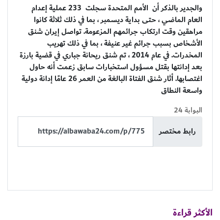
والجدير بالذكر أن الأمم المتحدة سجلت 233 عملية إعدام
العام الماضي ، حتى بداية ديسمبر ، بما في ذلك ثلاثة كانوا
مراهقين وقت ارتكاب جرائمهم المزعومة. تواصل إيران شنق
الأشخاص بسبب جرائم غير عنيفة ، بما في ذلك تهريب
المخدرات. في عام 2014 ، تم شنق ريحانة جباري في قضية بارزة
بعد إدانتها بقتل مسؤول استخبارات سابق زعمت أنه حاول
اغتصابها. أثار شنق الفتاة البالغة من العمر 26 عامًا إدانة دولية
واسعة النطاق
البوابة 24
رابط مختصر
الأكثر قراءة