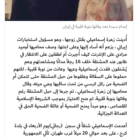
إعدام سيدة بعد وفاتها بنوبة قلبية في إيران
أُدينت زهرة إسماعيلي بقتل زوجها ، وهو مسؤول استخبارات
إيراني ، بزعم أنه أساء إليها وعلى ابنتها. وصف محاميها أوميد
مرادي على الإنترنت كيف أُجبرت أم لطفلين على الانتظار في
طابور عند المشنقة خلف 16 رجلاً مدانًا ومشاهدتهم وهم
يُشنقون. فقدت إسماعيلية وعيها وعانت من نوبة قلبية ، لكنهم
حملوها على السقالة وعلقوها من حبل المشنقة حتى تتمكن أم
الضحية من ركل كرسي من تحت ساقيها وهي ميته. وقال
محاميها إن زهرة إسماعيلي ، تم جرها إلى حبل المشنقة رغم
وفاتها بنوبة قلبية. تم منح الامتياز بموجب الشريعة الإسلامية
للقصاص ، وهو مبدأ يمنح الضحية أو عائلة الضحية الحق في
العدالة الجزائية.
أعدمت الإسماعيلي شنقاً في سجن (رجائي)يوم الأربعاء في بلدة
كرج ، على بعد حوالي 20 ميلاً غرب طهران. تأتي الجمهورية