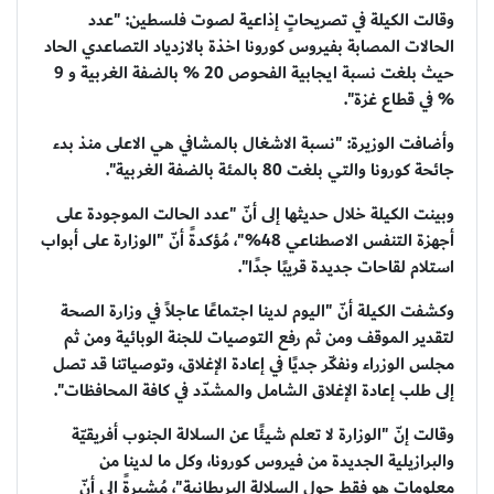
وقالت الكيلة في تصريحاتٍ إذاعية لصوت فلسطين: "عدد
الحالات المصابة بفيروس كورونا اخذة بالازدياد التصاعدي الحاد
حيث بلغت نسبة ايجابية الفحوص 20 % بالضفة الغربية و 9
% في قطاع غزة".
وأضافت الوزيرة: "نسبة الاشغال بالمشافي هي الاعلى منذ بدء
جائحة كورونا والتي بلغت 80 بالمئة بالضفة الغربية".
وبينت الكيلة خلال حديثها إلى أنّ "عدد الحالت الموجودة على
أجهزة التنفس الاصطناعي 48%"، مُؤكدةً أنّ "الوزارة على أبواب
استلام لقاحات جديدة قريبًا جدًا".
وكشفت الكيلة أنّ "اليوم لدينا اجتماعًا عاجلاً في وزارة الصحة
لتقدير الموقف ومن ثم رفع التوصيات للجنة الوبائية ومن ثم
مجلس الوزراء ونفكّر جديًا في إعادة الإغلاق، وتوصياتنا قد تصل
إلى طلب إعادة الإغلاق الشامل والمشدّد في كافة المحافظات".
وقالت إنّ "الوزارة لا تعلم شيئًا عن السلالة الجنوب أفريقيّة
والبرازيلية الجديدة من فيروس كورونا، وكل ما لدينا من
معلومات هو فقط حول السلالة البريطانية"، مُشيرةً إلى أنّ