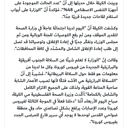
وبينت الكيلة خلال حديثها إلى أنّ "عدد الحالت الموجودة على
أجهزة التنفس الاصطناعي 48%"، مُؤكدةً أنّ "الوزارة على أبواب
استلام لقاحات جديدة قريبًا جدًا".
وكشفت الكيلة أنّ "اليوم لدينا اجتماعًا عاجلاً في وزارة الصحة
لتقدير الموقف ومن ثم رفع التوصيات للجنة الوبائية ومن ثم
مجلس الوزراء ونفكّر جديًا في إعادة الإغلاق، وتوصياتنا قد تصل
إلى طلب إعادة الإغلاق الشامل والمشدّد في كافة المحافظات".
وقالت إنّ "الوزارة لا تعلم شيئًا عن السلالة الجنوب أفريقيّة
والبرازيلية الجديدة من فيروس كورونا، وكل ما لدينا من
معلومات هو فقط حول السلالة البريطانية"، مُشيرةً إلى أنّ
"اللسلالة البرازيلية هي الأشد فتكًا لأنها تصيب الأعمار الشابة
صاحبة المناعة القوية، ولذلك على الجميع الاتزام الكامل
والشامل بالكمامة".أكَّدت وزيرة الصحة الفلسطينية مي الكيلة،
صباح اليوم الأربعاء، أنّنا "دخلنا فعلاً في الموجة الثالثة لفيروس
كورونا وعدد الإصابات يرتفع بشكلٍ تصاعدي حاد، وفي منطقة
ضواحي القدس لوحدها لا يوجد أي سرير فارغ للمرضى الجدد
بفيروس كورونا".