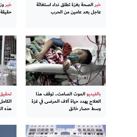
خبر
الصحة بغزة تطلق نداء استغاثة
خبر
وزا
عاجل بعد عامين من الحرب
حقيقة 
بالفيديو
الموت الصامت.. توقف هذا
تحقيق
العلاج يهدد حياة آلاف المرضى في غزة
الكامل
وسط حصار خانق
هذه ال