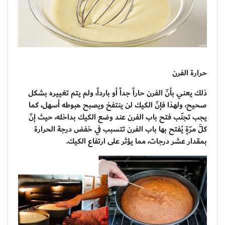
حرارة الفرن
ذلك يعني بأنّ الفرن حاراً جداً أو بارداً، ولم يتم تغييره بشكل
صحيح، ولهذا فإنّ الكيك لن ينتفخ ويصبح هبوطه أسهل، كما
يجب تجنّب فتح باب الفرن عند وضع الكيك بداخله، حيث إنّ
كلَّ مرّةٍ يُفتح بها باب الفرن تتسبب في خفض درجة الحرارة
بمقدار عشر درجات، مما يؤثر على ارتفاع الكيك.