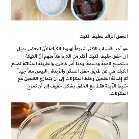
الخفق الزّائد لخليط الكيك
هو أحد الأسباب الأكثر شيوعاً لهبوط الكيك؛ لأنّ البعض يميل
إلى خفق خليط الكيك أكثر من اللازم ظناً منهم أنّ الكيكة
ستصبح ناعمة ودسمة، وهذا أمر خاطئ، والطريقة المثاليّة لصنع
الكيك هي عن طريق خفق السكّر، والزّبدة، والبيض معاً جيداً،
ثمّ إضافة الطحين وخلط المكوّنات إلى أن يتمازج الطّحين مع
خليط الزّبدة فقط مع الخفق بشكل خفيف إلى أن تمزج
المكوّنات.