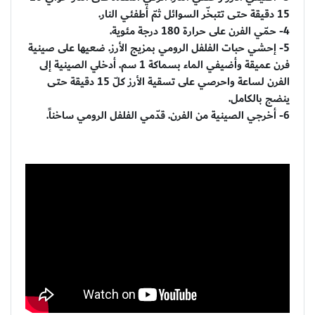
15 دقيقة حتى تتبخّر السوائل ثمّ أطفئي النار.
4- حمّي الفرن على حرارة 180 درجة مئوية.
5- إحشي حبات الفلفل الرومي بمزيج الأرز. ضعيها على صينية
فرن عميقة وأضيفي الماء بسماكة 1 سم. أدخلي الصينية إلى
الفرن لساعة واحرصي على تسقية الأرز كلّ 15 دقيقة حتى
ينضج بالكامل.
6- أخرجي الصينية من الفرن. قدّمي الفلفل الرومي ساخناً.