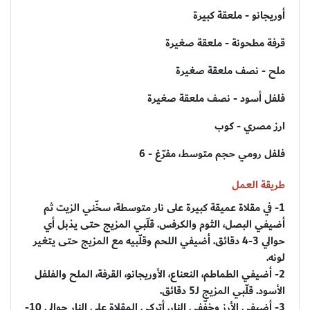
أوريجانو - ملعقة كبيرة
قرفة مطحونة - ملعقة صغيرة
ملح - نصف ملعقة صغيرة
فلفل أسود - نصف ملعقة صغيرة
ارز مصري - كوب
فلفل رومي حجم متوسط، مفرّغ - 6
طريقة العمل
1- في مقلاة عميقة كبيرة على نار متوسطة، سخّني الزيت ثم
أضيفي البصل، الثوم والكرفس. قلّبي المزيج حتى يذبل أي
حوالي 3-4 دقائق. أضيفي اللحم وقلّبيه مع المزيج حتى يتغير
لونه.
2- أضيفي الطماطم، النعناع، الأوريجانو، القرفة، الملح والفلفل
الأسود. قلّبي المزيج لـ5 دقائق.
3- أضيفي الأرز وخفّفي النار. أتركي المقلاة على النار حوالي 10-