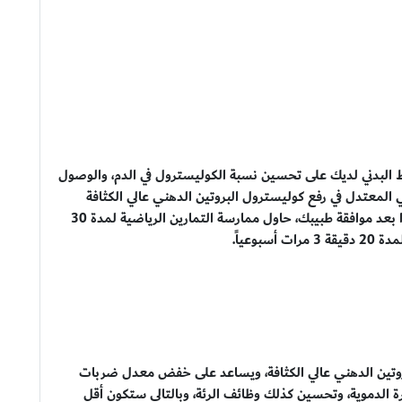
 البدني لديك على تحسين نسبة الكوليسترول في الدم، والوصول
ي المعتدل في رفع كوليسترول البروتين الدهني عالي الكثافة
(HDL)، وهو الكوليسترول الجيد والمفيد للجسم، ولهذا بعد موافقة طبيبك، حاول ممارسة التمارين الرياضية لمدة 30
روتين الدهني عالي الكثافة، ويساعد على خفض معدل ضربات
 الدموية، وتحسين كذلك وظائف الرئة، وبالتالي ستكون أقل