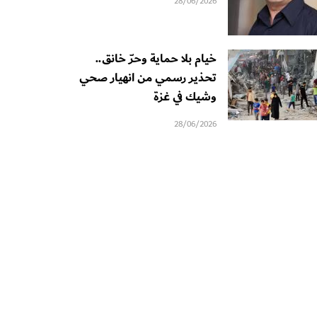
28/06/2026
خيام بلا حماية وحرّ خانق..
تحذير رسمي من انهيار صحي
وشيك في غزة
28/06/2026