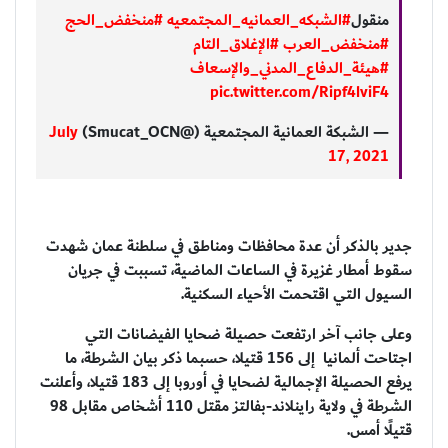
منقول
#الشبكه_العمانيه_المجتمعيه
#منخفض_الحج
#منخفض_العرب
#الإغلاق_التام
#هيئة_الدفاع_المدني_والإسعاف
pic.twitter.com/Ripf4lviF4
— الشبكة العمانية المجتمعية (@Smucat_OCN)
July
17, 2021
جدير بالذكر أن عدة محافظات ومناطق في سلطنة عمان شهدت
سقوط أمطار غزيرة في الساعات الماضية، تسببت في جريان
السيول التي اقتحمت الأحياء السكنية.
وعلى جانب آخر ارتفعت حصيلة ضحايا الفيضانات التي
اجتاحت ألمانيا إلى 156 قتيلا، حسبما ذكر بيان الشرطة، ما
يرفع الحصيلة الإجمالية لضحايا في أوروبا إلى 183 قتيلا، وأعلنت
الشرطة في ولاية راينلاند-بفالتز مقتل 110 أشخاص مقابل 98
قتيلًا أمس.