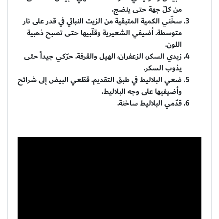
من كلّ جهة حتى ينضج.
سخّني الكمية المتبقية من الزيت النباتي في قدر على نار
متوسطة. أضيفي الشعيرية وقلّبيها حتى تصبح ذهبية
اللون.
زيدي السكر، الزعفران، الهيل والقرفة. حرّكي جيداً حتى
يذوب السكر.
ضعي البلاليط في طبق التقديم. قطّعي البيض إلى شرائح
وأضيفيها على وجه البلاليط.
قدّمي البلاليط ساخنة.