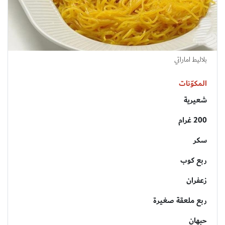
بلاليط اماراتي
المكوّنات
شعيرية
200 غرام
سكر
ربع كوب
زعفران
ربع ملعقة صغيرة
حبهان