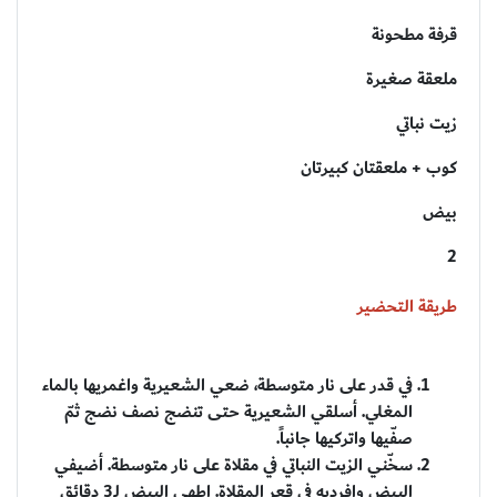
قرفة مطحونة
ملعقة صغيرة
زيت نباتي
كوب + ملعقتان كبيرتان
بيض
2
طريقة التحضير
في قدر على نار متوسطة، ضعي الشعيرية واغمريها بالماء
المغلي. أسلقي الشعيرية حتى تنضج نصف نضج ثمّ
صفّيها واتركيها جانباً.
سخّني الزيت النباتي في مقلاة على نار متوسطة. أضيفي
البيض وافرديه في قعر المقلاة. اطهي البيض لـ3 دقائق