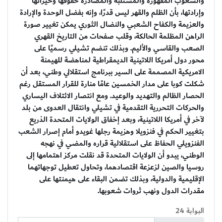
والشعوب المقهورة والمستلبة والمصادرة حقوقها وخيراتها
وإرادتها، بأن الظلم والقهر ليس قدرًا، وإنه بفضل الوحدة والإرادة
والعزيمة والكفاح الشعبي والنضال الثوري يمكن تغيير صورة
الراهن المظلمة الحالكة، وقلب صفحات من التاريخ القهري
الصعب والقاسي والأليم. وبذلك تنضم تشيلي رسميًا على
محور دول أمريكا اللاتينية الديمقراطية لمناهضة للهيمنة
الامريكية المصممة على السير ببرنامج استقلالي وطني، بعد أن
شكلت كوبا على مدار الخمسين عامًا منارة للقرار المستقل رغم
الحصار الظالم والتهديد والوعيد. ومع انتصار الائتلاف اليساري
والحركات التحررية التقدمية في تشيلي وانتقال العدوى من بلد
لآخر في أمريكا اللاتينية، وبعد إخفاق الولايات المتحدة الذريع
بتغيير الحكم في فنزويلا وهزيمة رجلها غويدو أمام إصرار الشعب
الفنزويلي الحفاظ على استقلالية قراره والمضي في نهجه
الوطني، يبدو أن الولايات المتحدة قد نقلت مركز اهتمامها إلى
روسيا والصين لزعزعة اقتصادهما، وتحاول تعطيل توجهاتهما
الإقليمية والدولية، وبذلك تضمن البقاء على هيمنتها على
مقدرات الدول ونهب ثروات شعوبها.
البوابة 24