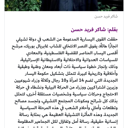
شاكر فريد حسن
بقلم: شاكر فريد حسن
حققت القوى اليسارية المدعومة من الشعب في دولة تشيلي
انجازًا هائلًا، يفوق النصر الانتخابي للشاب غابريال بوريك، مرشح
أقصى اليسار، المناصر للقضية الفلسطينية، والمعادي
للسياسات العدوانية والاحتلالية والاستيطانية الإسرائيلية،
وذلك بإنجاز خطوة سياسية ذات أبعاد ومعانِ وطنية وطبقية
وأخلاقية وتاريخية كبيرة، تتمثل بتشكيل حكومة اليسار
الجديدة، التي تضم 14 امرأة و10 رجال وثلاثة وزراء شيوعيين
وزيرين اشتراكيين ووزراء من الحركة البيئية ونشطاء في حركة
الاحتجاج وحركات سياسية وشخصيات مستقلة أخرى، لتمثل
بذلك كل شرائح ومكونات المجتمع التشيلي، وتجسد مصالح
وتطلعات وأماني وأحلام الشعب في هذه المرحلة السياسية
الجديدة. وهذه المأثرة التشيلية العظيمة هي بمثابة رسالة
إنسانية حقيقية، رسالة أمل وتفاؤل لكل الجماهير المظلومة