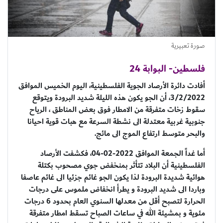
صورة تعبيرية
فلسطين- البوابة 24
أفادت دائرة الأرصاد الجوية الفلسطينية، اليوم الخميس الموافق
3/2/2022، أن الجو يكون هذه الليلة شديد البرودة ويتوقع
سقوط زخات متفرقة من الامطار فوق بعض المناطق ، الرياح
جنوبية غربية معتدلة الى نشطة السرعة مع هبات قوية احيانا
والبحر متوسط ارتفاع الموج الى مائج.
أما غداً الجمعة الموافق 2022-02-04، فكشفت الأرصاد
الفلسطينية أن البلاد تتأثر بمنخفض جوي مصحوب بكتلة
هوائية شديدة البرودة لذا يكون الجو غائم جزئيا الى غائم عاصفا
وباردا الى شديد البرودة و يطرأ انخفاض ملموس على درجات
الحرارة لتصبح أقل من معدلها السنوي العام بحدود 6 درجات
مئوية و بمشيئة الله في ساعات الصباح تسقط امطار متفرقة