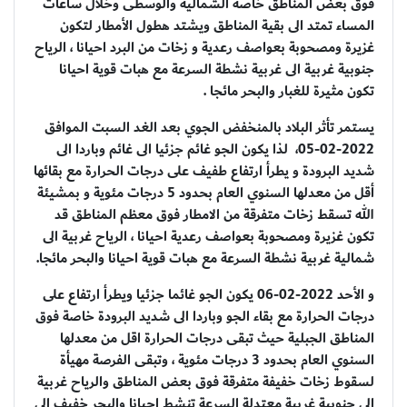
فوق بعض المناطق خاصة الشمالية والوسطى وخلال ساعات
المساء تمتد الى بقية المناطق ويشتد هطول الأمطار لتكون
غزيرة ومصحوبة بعواصف رعدية و زخات من البرد احيانا ، الرياح
جنوبية غربية الى غربية نشطة السرعة مع هبات قوية احيانا
تكون مثيرة للغبار والبحر مائجا .
يستمر تأثر البلاد بالمنخفض الجوي بعد الغد السبت الموافق
2022-02-05، لذا يكون الجو غائم جزئيا الى غائم وباردا الى
شديد البرودة و يطرأ ارتفاع طفيف على درجات الحرارة مع بقائها
أقل من معدلها السنوي العام بحدود 5 درجات مئوية و بمشيئة
الله تسقط زخات متفرقة من الامطار فوق معظم المناطق قد
تكون غزيرة ومصحوبة بعواصف رعدية احيانا ، الرياح غربية الى
شمالية غربية نشطة السرعة مع هبات قوية احيانا والبحر مائجا.
و الأحد 2022-02-06 يكون الجو غائما جزئيا ويطرأ ارتفاع على
درجات الحرارة مع بقاء الجو وباردا الى شديد البرودة خاصة فوق
المناطق الجبلية حيث تبقى درجات الحرارة اقل من معدلها
السنوي العام بحدود 3 درجات مئوية ، وتبقى الفرصة مهيأة
لسقوط زخات خفيفة متفرقة فوق بعض المناطق والرياح غربية
الى جنوبية غربية معتدلة السرعة تنشط احيانا والبحر خفيف الى