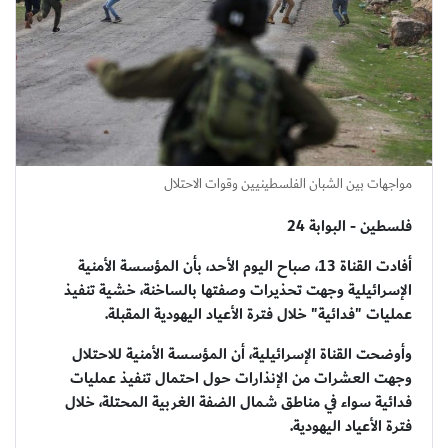
مواجهات بين الشبان الفلسطينيين وقوات الاحتلال
فلسطين - البوابة 24
أفادت القناة 13، صباح اليوم الأحد، بأن المؤسسة الأمنية
الإسرائيلية وجهت تحذيرات وصفتها بالساخنة، خشية تنفيذ
عمليات "فدائية" خلال فترة الأعياد اليهودية المقبلة.
وأوضحت القناة الإسرائيلية، أن المؤسسة الأمنية للاحتلال
وجهت العشرات من الإنذارات حول احتمال تنفيذ عمليات
فدائية سواء في مناطق شمال الضفة الغربية المحتلة، خلال
فترة الأعياد اليهودية.