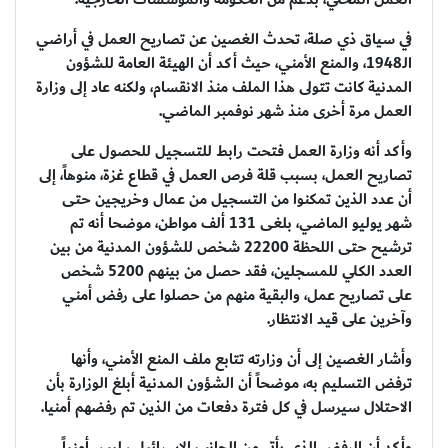
في سياق ذي صلة، تحدث الغصين عن تصاريح العمل في أراضي
الـ1948، والمنع الأمني، حيث أكد أن الهيئة العامة للشؤون
المدنية كانت تتولى هذا الملف منذ الانقسام، ولكنه عاد إلى وزارة
العمل مرة أخرى منذ شهر نوفمبر الماضي.
وأكد أنه وزارة العمل فتحت رابط للتسجيل للحصول على
تصاريح العمل، بسبب قلة فرص العمل في قطاع غزة، منوهاً، إلى
أن عدد الذين تمكنوا من التسجيل من عمال وخريجين حتى
شهر يوليو الماضي، بلغى 131 ألف مواطن، موضحا أنه تم
ترشيح حتى اللحظة 22200 شخص للشؤون المدنية من بين
العدد الكلي للمسجلين، فقد حصل من بينهم 5200 شخص
على تصاريح عمل، والبقية منهم من حصلوا على رفض أمني
وآخرين على قيد الانتظار.
وأشار الغصين إلى أن وزارته تتابع ملف المنع الأمني، وأنها
ترفض التسليم به، موضحاً أن الشؤون المدنية أبلغ الوزارة بأن
الاحتلال سيرسل في كل فترة دفعات من الذين تم رفضهم أمنيا.
وأكد أن الرفض الذي يأتي من الجانب الإسرائيلي، ليس أمنياً