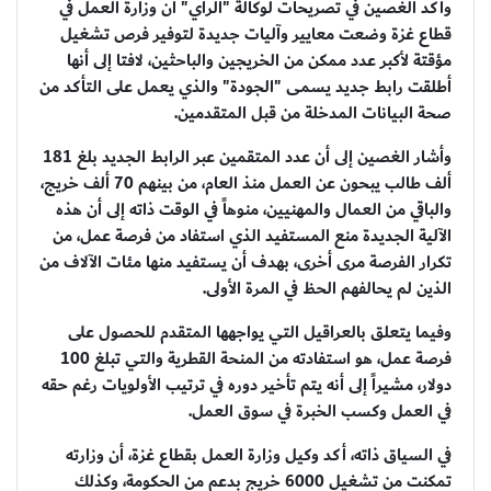
وأكد الغصين في تصريحات لوكالة "الرأي" أن وزارة العمل في
قطاع غزة وضعت معايير وآليات جديدة لتوفير فرص تشغيل
مؤقتة لأكبر عدد ممكن من الخريجين والباحثين، لافتا إلى أنها
أطلقت رابط جديد يسمى "الجودة" والذي يعمل على التأكد من
صحة البيانات المدخلة من قبل المتقدمين.
وأشار الغصين إلى أن عدد المتقمين عبر الرابط الجديد بلغ 181
ألف طالب يبحون عن العمل منذ العام، من بينهم 70 ألف خريج،
والباقي من العمال والمهنيين، منوهاً في الوقت ذاته إلى أن هذه
الآلية الجديدة منع المستفيد الذي استفاد من فرصة عمل، من
تكرار الفرصة مرى أخرى، بهدف أن يستفيد منها مئات الآلاف من
الذين لم يحالفهم الحظ في المرة الأولى.
وفيما يتعلق بالعراقيل التي يواجهها المتقدم للحصول على
فرصة عمل، هو استفادته من المنحة القطرية والتي تبلغ 100
دولار، مشيراً إلى أنه يتم تأخير دوره في ترتيب الأولويات رغم حقه
في العمل وكسب الخبرة في سوق العمل.
في السياق ذاته، أكد وكيل وزارة العمل بقطاع غزة، أن وزارته
تمكنت من تشغيل 6000 خريج بدعم من الحكومة، وكذلك