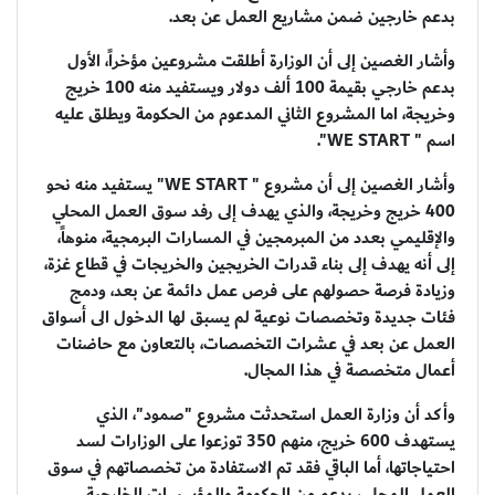
بدعم خارجين ضمن مشاريع العمل عن بعد.
وأشار الغصين إلى أن الوزارة أطلقت مشروعين مؤخراً، الأول
بدعم خارجي بقيمة 100 ألف دولار ويستفيد منه 100 خريج
وخريجة، اما المشروع الثاني المدعوم من الحكومة ويطلق عليه
اسم " WE START".
وأشار الغصين إلى أن مشروع " WE START" يستفيد منه نحو
400 خريج وخريجة، والذي يهدف إلى رفد سوق العمل المحلي
والإقليمي بعدد من المبرمجين في المسارات البرمجية، منوهاً،
إلى أنه يهدف إلى بناء قدرات الخريجين والخريجات في قطاع غزة،
وزيادة فرصة حصولهم على فرص عمل دائمة عن بعد، ودمج
فئات جديدة وتخصصات نوعية لم يسبق لها الدخول الى أسواق
العمل عن بعد في عشرات التخصصات، بالتعاون مع حاضنات
أعمال متخصصة في هذا المجال.
وأكد أن وزارة العمل استحدثت مشروع "صمود"، الذي
يستهدف 600 خريج، منهم 350 توزعوا على الوزارات لسد
احتياجاتها، أما الباقي فقد تم الاستفادة من تخصصاتهم في سوق
العمل المحلي، بدعم من الحكومة والمؤسسات الخارجية.